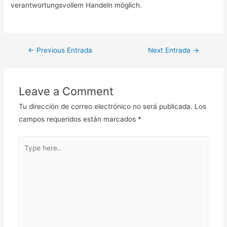
verantwortungsvollem Handeln möglich.
Navegación
←
Previous Entrada
Next Entrada
→
de
entradas
Leave a Comment
Tu dirección de correo electrónico no será publicada.
Los
campos requeridos están marcados
*
Type
here..