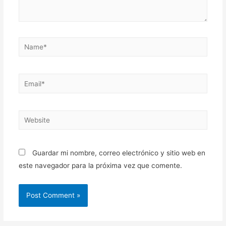
Name*
Email*
Website
Guardar mi nombre, correo electrónico y sitio web en
este navegador para la próxima vez que comente.