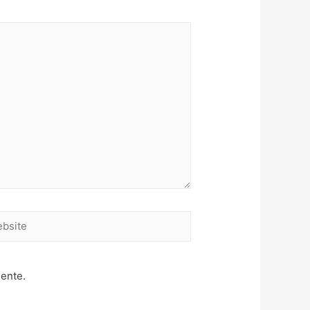
site
mente.