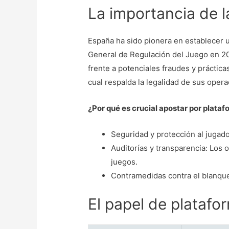
La importancia de la
España ha sido pionera en establecer u
General de Regulación del Juego en 202
frente a potenciales fraudes y práctic
cual respalda la legalidad de sus opera
¿Por qué es crucial apostar por plataf
Seguridad y protección al jugado
Auditorías y transparencia: Los 
juegos.
Contramedidas contra el blanqueo 
El papel de platafo