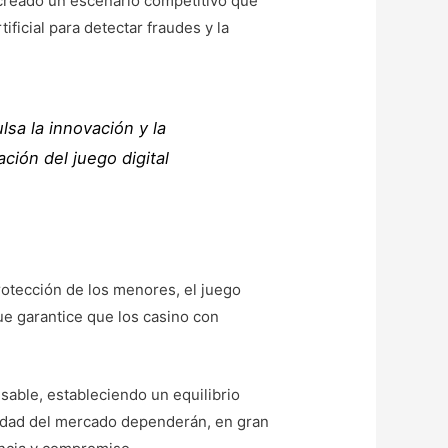
a creado un escenario competitivo que
ificial para detectar fraudes y la
lsa la innovación y la
ción del juego digital
otección de los menores, el juego
que garantice que los
casino con
able, estableciendo un equilibrio
gridad del mercado dependerán, en gran