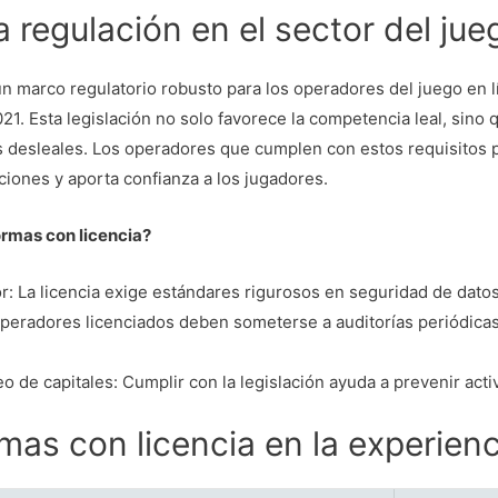
 regulación en el sector del jueg
n marco regulatorio robusto para los operadores del juego en l
1. Esta legislación no solo favorece la competencia leal, sino 
as desleales. Los operadores que cumplen con estos requisitos pu
ciones y aporta confianza a los jugadores.
ormas con licencia?
r: La licencia exige estándares rigurosos en seguridad de dato
operadores licenciados deben someterse a auditorías periódicas
de capitales: Cumplir con la legislación ayuda a prevenir activi
rmas con licencia en la experienc