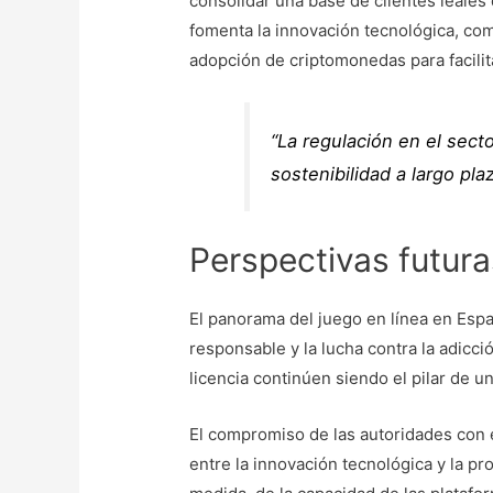
consolidar una base de clientes leales 
fomenta la innovación tecnológica, como 
adopción de criptomonedas para facilit
“La regulación en el sect
sostenibilidad a largo pla
Perspectivas futura
El panorama del juego en línea en Esp
responsable y la lucha contra la adicc
licencia
continúen siendo el pilar de un
El compromiso de las autoridades con 
entre la innovación tecnológica y la p