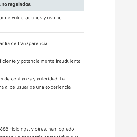
 no regulados
r de vulneraciones y uso no
antía de transparencia
ficiente y potencialmente fraudulenta
s de confianza y autoridad. La
a a los usuarios una experiencia
888 Holdings, y otras, han logrado