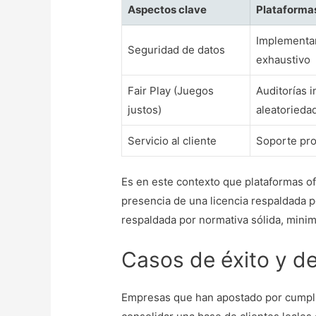
Aspectos clave
Plataformas
Implementan
Seguridad de datos
exhaustivo
Fair Play (Juegos
Auditorías 
justos)
aleatorieda
Servicio al cliente
Soporte prof
Es en este contexto que plataformas of
presencia de una licencia respaldada 
respaldada por normativa sólida, minim
Casos de éxito y de
Empresas que han apostado por cumplir