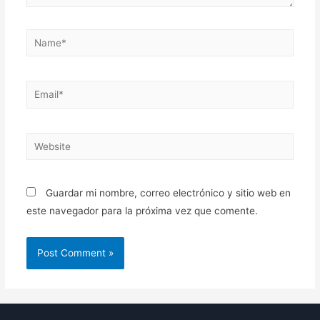
Name*
Email*
Website
Guardar mi nombre, correo electrónico y sitio web en
este navegador para la próxima vez que comente.