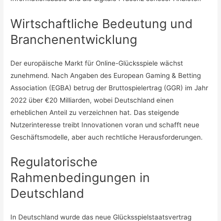
Wirtschaftliche Bedeutung und
Branchenentwicklung
Der europäische Markt für Online-Glücksspiele wächst
zunehmend. Nach Angaben des European Gaming & Betting
Association (EGBA) betrug der Bruttospielertrag (GGR) im Jahr
2022 über
€20 Milliarden
, wobei Deutschland einen
erheblichen Anteil zu verzeichnen hat. Das steigende
Nutzerinteresse treibt Innovationen voran und schafft neue
Geschäftsmodelle, aber auch rechtliche Herausforderungen.
Regulatorische
Rahmenbedingungen in
Deutschland
In Deutschland wurde das neue Glücksspielstaatsvertrag