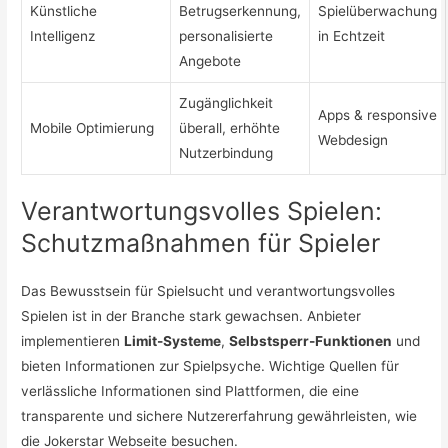
Künstliche
Betrugserkennung,
Spielüberwachung
Intelligenz
personalisierte
in Echtzeit
Angebote
Zugänglichkeit
Apps & responsive
Mobile Optimierung
überall, erhöhte
Webdesign
Nutzerbindung
Verantwortungsvolles Spielen:
Schutzmaßnahmen für Spieler
Das Bewusstsein für Spielsucht und verantwortungsvolles
Spielen ist in der Branche stark gewachsen. Anbieter
implementieren
Limit-Systeme
,
Selbstsperr-Funktionen
und
bieten Informationen zur Spielpsyche. Wichtige Quellen für
verlässliche Informationen sind Plattformen, die eine
transparente und sichere Nutzererfahrung gewährleisten, wie
die Jokerstar Webseite besuchen.