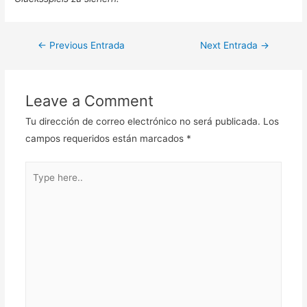
Navegación
←
Previous Entrada
Next Entrada
→
de
entradas
Leave a Comment
Tu dirección de correo electrónico no será publicada.
Los
campos requeridos están marcados
*
Type
here..