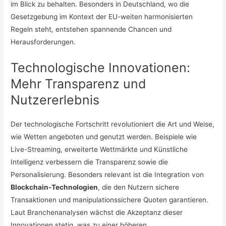
im Blick zu behalten. Besonders in Deutschland, wo die
Gesetzgebung im Kontext der EU-weiten harmonisierten
Regeln steht, entstehen spannende Chancen und
Herausforderungen.
Technologische Innovationen:
Mehr Transparenz und
Nutzererlebnis
Der technologische Fortschritt revolutioniert die Art und Weise,
wie Wetten angeboten und genutzt werden. Beispiele wie
Live-Streaming, erweiterte Wettmärkte und Künstliche
Intelligenz verbessern die Transparenz sowie die
Personalisierung. Besonders relevant ist die Integration von
Blockchain-Technologien
, die den Nutzern sichere
Transaktionen und manipulationssichere Quoten garantieren.
Laut Branchenanalysen wächst die Akzeptanz dieser
Innovationen stetig, was zu einer höheren