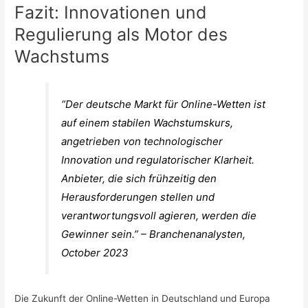
Fazit: Innovationen und
Regulierung als Motor des
Wachstums
“Der deutsche Markt für Online-Wetten ist
auf einem stabilen Wachstumskurs,
angetrieben von technologischer
Innovation und regulatorischer Klarheit.
Anbieter, die sich frühzeitig den
Herausforderungen stellen und
verantwortungsvoll agieren, werden die
Gewinner sein.” – Branchenanalysten,
October 2023
Die Zukunft der Online-Wetten in Deutschland und Europa