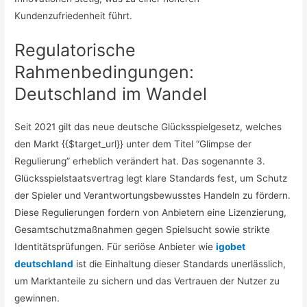
Kundenzufriedenheit führt.
Regulatorische
Rahmenbedingungen:
Deutschland im Wandel
Seit 2021 gilt das neue deutsche Glücksspielgesetz, welches
den Markt {{$target_url}} unter dem Titel “Glimpse der
Regulierung” erheblich verändert hat. Das sogenannte 3.
Glücksspielstaatsvertrag legt klare Standards fest, um Schutz
der Spieler und Verantwortungsbewusstes Handeln zu fördern.
Diese Regulierungen fordern von Anbietern eine Lizenzierung,
Gesamtschutzmaßnahmen gegen Spielsucht sowie strikte
Identitätsprüfungen. Für seriöse Anbieter wie
igobet
deutschland
ist die Einhaltung dieser Standards unerlässlich,
um Marktanteile zu sichern und das Vertrauen der Nutzer zu
gewinnen.