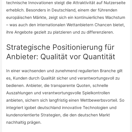
technische Innovationen steigt die Attraktivität auf Nutzerseite
erheblich. Besonders in Deutschland, einem der führenden
europäischen Märkte, zeigt sich ein kontinuierliches Wachstum
– was auch den internationalen Wettanbietern Chancen bietet,
ihre Angebote gezielt zu platzieren und zu differenzieren.
Strategische Positionierung für
Anbieter: Qualität vor Quantität
In einer wachsenden und zunehmend regulierten Branche gilt
es, Kunden durch Qualität sicher und verantwortungsvoll zu
bedienen. Anbieter, die transparente Quoten, schnelle
Auszahlungen und verantwortungsvolle Spielkontrollen
anbieten, sichern sich langfristig einen Wettbewerbsvorteil. So
integriert igobet deutschland innovative Technologien und
kundenorientierte Strategien, die den deutschen Markt
nachhaltig prägen.