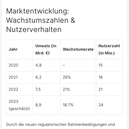
Marktentwicklung:
Wachstumszahlen &
Nutzerverhalten
Umsatz (in
Nutzerzahl
Jahr
Wachstumsrate
Mrd. €)
(in Mio.)
2020
4,8
–
15
2021
6,2
29%
18
2022
7,5
21%
21
2023
8,9
18.7%
24
(geschätzt)
Durch die neuen regulatorischen Rahmenbedingungen und