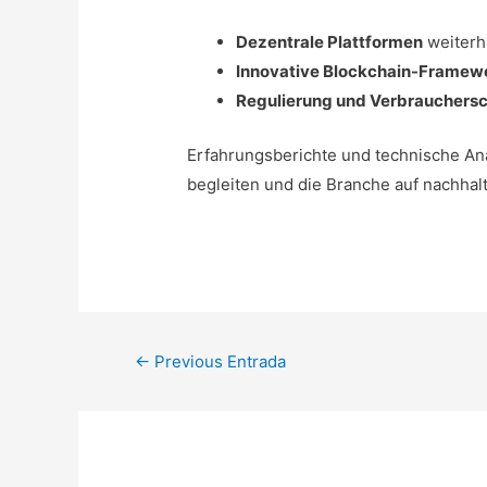
Dezentrale Plattformen
weiterh
Innovative Blockchain-Framew
Regulierung und Verbrauchers
Erfahrungsberichte und technische Ana
begleiten und die Branche auf nachhalt
Navegación
←
Previous Entrada
de
entradas