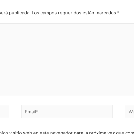
será publicada.
Los campos requeridos están marcados
*
Email*
Web
nico y sitio web en este navegador para la próxima vez que co