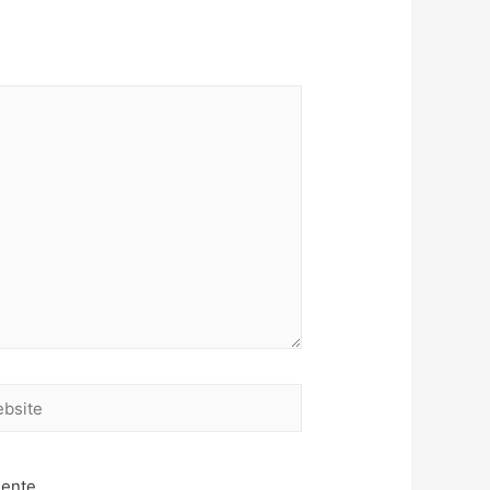
site
mente.