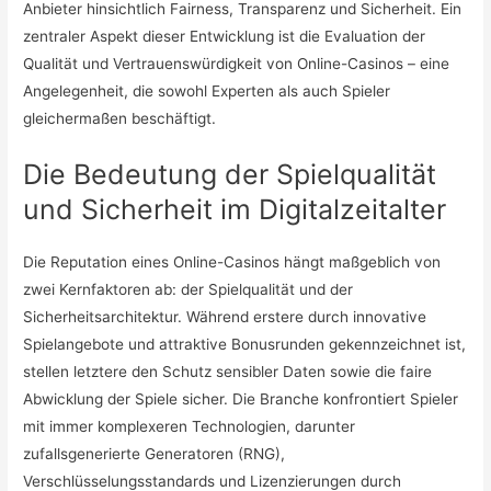
Anbieter hinsichtlich Fairness, Transparenz und Sicherheit. Ein
zentraler Aspekt dieser Entwicklung ist die Evaluation der
Qualität und Vertrauenswürdigkeit von Online-Casinos – eine
Angelegenheit, die sowohl Experten als auch Spieler
gleichermaßen beschäftigt.
Die Bedeutung der Spielqualität
und Sicherheit im Digitalzeitalter
Die Reputation eines Online-Casinos hängt maßgeblich von
zwei Kernfaktoren ab: der Spielqualität und der
Sicherheitsarchitektur. Während erstere durch innovative
Spielangebote und attraktive Bonusrunden gekennzeichnet ist,
stellen letztere den Schutz sensibler Daten sowie die faire
Abwicklung der Spiele sicher. Die Branche konfrontiert Spieler
mit immer komplexeren Technologien, darunter
zufallsgenerierte Generatoren (RNG),
Verschlüsselungsstandards und Lizenzierungen durch