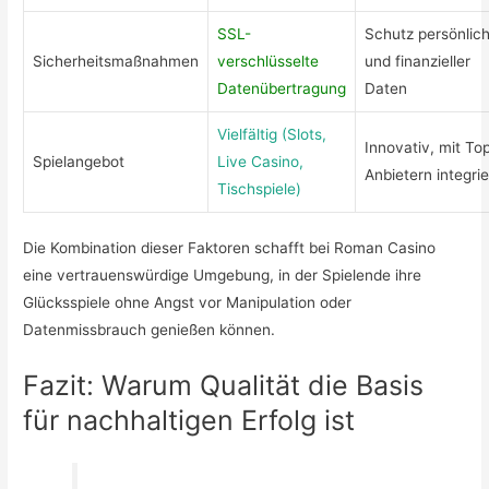
SSL-
Schutz persönlic
Sicherheitsmaßnahmen
verschlüsselte
und finanzieller
Datenübertragung
Daten
Vielfältig (Slots,
Innovativ, mit To
Spielangebot
Live Casino,
Anbietern integrie
Tischspiele)
Die Kombination dieser Faktoren schafft bei Roman Casino
eine vertrauenswürdige Umgebung, in der Spielende ihre
Glücksspiele ohne Angst vor Manipulation oder
Datenmissbrauch genießen können.
Fazit: Warum Qualität die Basis
für nachhaltigen Erfolg ist