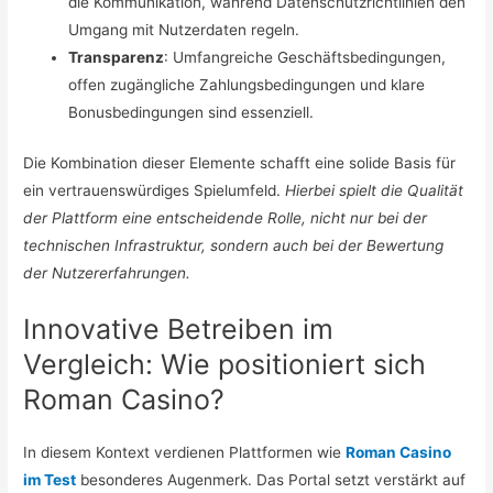
die Kommunikation, während Datenschutzrichtlinien den
Umgang mit Nutzerdaten regeln.
Transparenz
: Umfangreiche Geschäftsbedingungen,
offen zugängliche Zahlungsbedingungen und klare
Bonusbedingungen sind essenziell.
Die Kombination dieser Elemente schafft eine solide Basis für
ein vertrauenswürdiges Spielumfeld.
Hierbei spielt die Qualität
der Plattform eine entscheidende Rolle, nicht nur bei der
technischen Infrastruktur, sondern auch bei der Bewertung
der Nutzererfahrungen.
Innovative Betreiben im
Vergleich: Wie positioniert sich
Roman Casino?
In diesem Kontext verdienen Plattformen wie
Roman Casino
im Test
besonderes Augenmerk. Das Portal setzt verstärkt auf