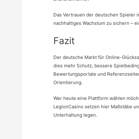
Das Vertrauen der deutschen Spieler i
nachhaltiges Wachstum zu sichern – ei
Fazit
Der deutsche Markt für Online-Glücks
dies mehr Schutz, bessere Spielbeding
Bewertungsportale und Referenzseiten w
Orientierung.
Wer heute eine Plattform wählen möchte
LegionCasino setzen hier Maßstäbe und 
Unterhaltung legen.