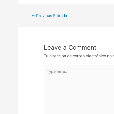
Navegación
←
Previous Entrada
de
entradas
Leave a Comment
Tu dirección de correo electrónico no 
Type
here..