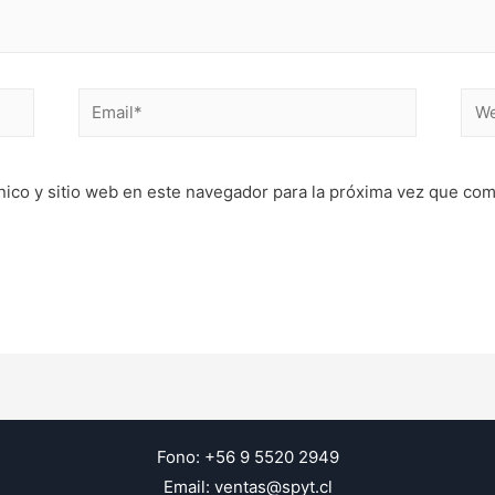
Email*
Web
nico y sitio web en este navegador para la próxima vez que co
Fono: +56 9 5520 2949
Email: ventas@spyt.cl