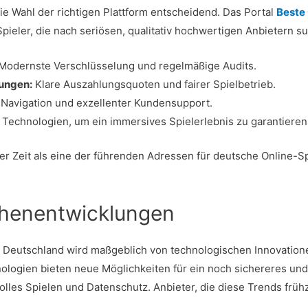
die Wahl der richtigen Plattform entscheidend. Das Portal
Beste
Spieler, die nach seriösen, qualitativ hochwertigen Anbietern 
Modernste Verschlüsselung und regelmäßige Audits.
ungen:
Klare Auszahlungsquoten und fairer Spielbetrieb.
e Navigation und exzellenter Kundensupport.
 Technologien, um ein immersives Spielerlebnis zu garantieren
er Zeit als eine der führenden Adressen für deutsche Online-Spie
chenentwicklungen
n Deutschland wird maßgeblich von technologischen Innovationen
hnologien bieten neue Möglichkeiten für ein noch sichereres u
les Spielen und Datenschutz. Anbieter, die diese Trends frühze