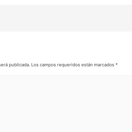
será publicada.
Los campos requeridos están marcados
*