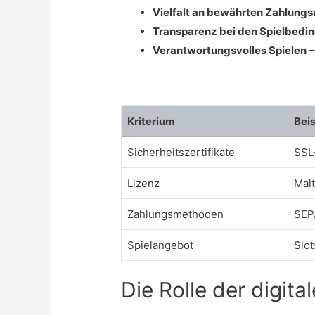
Vielfalt an bewährten Zahlun
Transparenz bei den Spielbedi
Verantwortungsvolles Spielen
–
Kriterium
Beis
Sicherheitszertifikate
SSL
Lizenz
Malt
Zahlungsmethoden
SEPA
Spielangebot
Slot
Die Rolle der digita