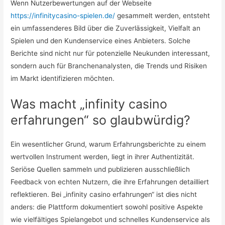
Wenn Nutzerbewertungen auf der Webseite
https://infinitycasino-spielen.de/
gesammelt werden, entsteht
ein umfassenderes Bild über die Zuverlässigkeit, Vielfalt an
Spielen und den Kundenservice eines Anbieters. Solche
Berichte sind nicht nur für potenzielle Neukunden interessant,
sondern auch für Branchenanalysten, die Trends und Risiken
im Markt identifizieren möchten.
Was macht „infinity casino
erfahrungen“ so glaubwürdig?
Ein wesentlicher Grund, warum Erfahrungsberichte zu einem
wertvollen Instrument werden, liegt in ihrer Authentizität.
Seriöse Quellen sammeln und publizieren ausschließlich
Feedback von echten Nutzern, die ihre Erfahrungen detailliert
reflektieren. Bei „infinity casino erfahrungen“ ist dies nicht
anders: die Plattform dokumentiert sowohl positive Aspekte
wie vielfältiges Spielangebot und schnelles Kundenservice als