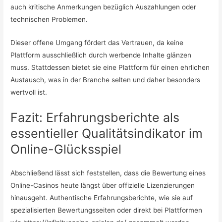
auch kritische Anmerkungen bezüglich Auszahlungen oder
technischen Problemen.
Dieser offene Umgang fördert das Vertrauen, da keine
Plattform ausschließlich durch werbende Inhalte glänzen
muss. Stattdessen bietet sie eine Plattform für einen ehrlichen
Austausch, was in der Branche selten und daher besonders
wertvoll ist.
Fazit: Erfahrungsberichte als
essentieller Qualitätsindikator im
Online-Glücksspiel
Abschließend lässt sich feststellen, dass die Bewertung eines
Online-Casinos heute längst über offizielle Lizenzierungen
hinausgeht. Authentische Erfahrungsberichte, wie sie auf
spezialisierten Bewertungsseiten oder direkt bei Plattformen