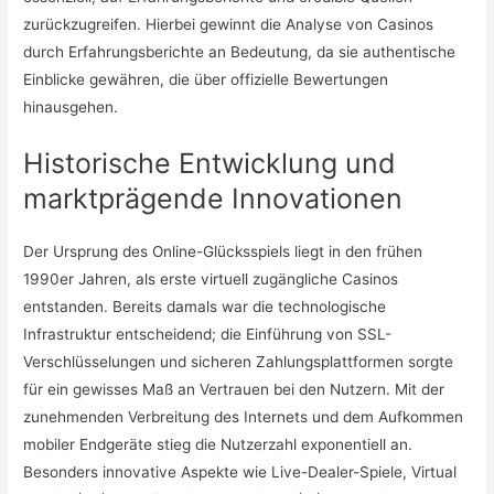
zurückzugreifen. Hierbei gewinnt die Analyse von Casinos
durch Erfahrungsberichte an Bedeutung, da sie authentische
Einblicke gewähren, die über offizielle Bewertungen
hinausgehen.
Historische Entwicklung und
marktprägende Innovationen
Der Ursprung des Online-Glücksspiels liegt in den frühen
1990er Jahren, als erste virtuell zugängliche Casinos
entstanden. Bereits damals war die technologische
Infrastruktur entscheidend; die Einführung von SSL-
Verschlüsselungen und sicheren Zahlungsplattformen sorgte
für ein gewisses Maß an Vertrauen bei den Nutzern. Mit der
zunehmenden Verbreitung des Internets und dem Aufkommen
mobiler Endgeräte stieg die Nutzerzahl exponentiell an.
Besonders innovative Aspekte wie Live-Dealer-Spiele, Virtual