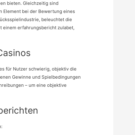
n bieten. Gleichzeitig sind
en Element bei der Bewertung eines
ücksspielindustrie, beleuchtet die
it einem erfahrungsbericht zulabet,
Casinos
s für Nutzer schwierig, objektiv die
prochenen Gewinne und Spielbedingungen
hreibungen – um eine objektive
berichten
n: