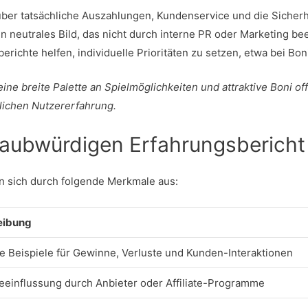
ber tatsächliche Auszahlungen, Kundenservice und die Sicherhe
n neutrales Bild, das nicht durch interne PR oder Marketing beei
richte helfen, individuelle Prioritäten zu setzen, etwa bei Bo
ine breite Palette an Spielmöglichkeiten und attraktive Boni off
hlichen Nutzererfahrung.
aubwürdigen Erfahrungsbericht
n sich durch folgende Merkmale aus:
eibung
e Beispiele für Gewinne, Verluste und Kunden-Interaktionen
eeinflussung durch Anbieter oder Affiliate-Programme