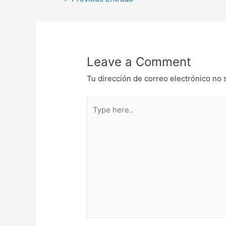
Navegación
de
entradas
Leave a Comment
Tu dirección de correo electrónico no 
Type
here..