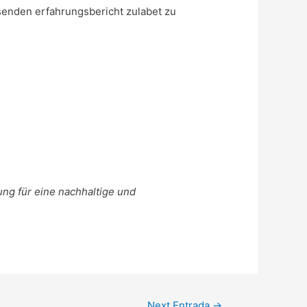
senden erfahrungsbericht zulabet zu
ung für eine nachhaltige und
Next Entrada
→