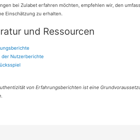
ngen bei Zulabet erfahren möchten, empfehlen wir, den umfas
e Einschätzung zu erhalten.
eratur und Ressourcen
rungsberichte
le der Nutzerberichte
ücksspiel
uthentizität von Erfahrungsberichten ist eine Grundvoraussetz
e.