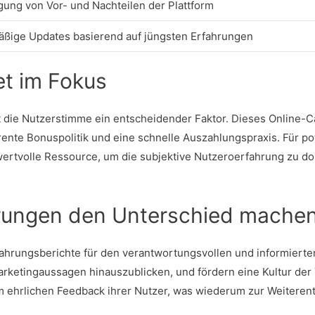
gung von Vor- und Nachteilen der Plattform
ßige Updates basierend auf jüngsten Erfahrungen
et im Fokus
st die Nutzerstimme ein entscheidender Faktor. Dieses Online-C
rente Bonuspolitik und eine schnelle Auszahlungspraxis. Für pote
wertvolle Ressource, um die subjektive Nutzeroerfahrung zu d
hrungen den Unterschied mache
Erfahrungsberichte für den verantwortungsvollen und informierte
arketingaussagen hinauszublicken, und fördern eine Kultur der
om ehrlichen Feedback ihrer Nutzer, was wiederum zur Weiteren