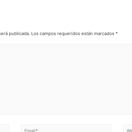
será publicada.
Los campos requeridos están marcados
*
Email*
Web