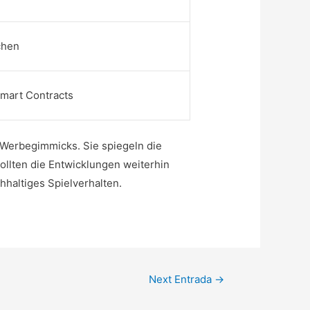
chen
Smart Contracts
 Werbegimmicks. Sie spiegeln die
ollten die Entwicklungen weiterhin
hhaltiges Spielverhalten.
Next Entrada
→