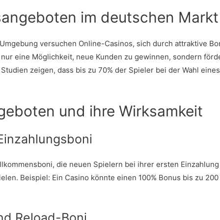
usangeboten im deutschen Markt
n Umgebung versuchen Online-Casinos, sich durch attraktive 
 nur eine Möglichkeit, neue Kunden zu gewinnen, sondern för
. Studien zeigen, dass bis zu 70% der Spieler bei der Wahl ein
eboten und ihre Wirksamkeit
Einzahlungsboni
llkommensboni, die neuen Spielern bei ihrer ersten Einzahlun
ielen. Beispiel: Ein Casino könnte einen 100% Bonus bis zu 200 
und Reload-Boni