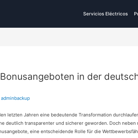
Servicios Eléctricos
P
 Bonusangeboten in der deutsc
y
adminbackup
den letzten Jahren eine bedeutende Transformation durchlaufen
che deutlich transparenter und sicherer geworden. Doch neben
usangebote, eine entscheidende Rolle für die Wettbewerbsfähi