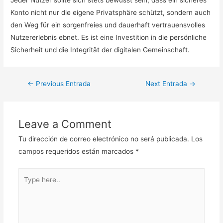
Jeder Nutzer sollte sich stets bewusst sein, dass ein sicheres
Konto nicht nur die eigene Privatsphäre schützt, sondern auch
den Weg für ein sorgenfreies und dauerhaft vertrauensvolles
Nutzererlebnis ebnet. Es ist eine Investition in die persönliche
Sicherheit und die Integrität der digitalen Gemeinschaft.
Navegación
←
Previous Entrada
Next Entrada
→
de
entradas
Leave a Comment
Tu dirección de correo electrónico no será publicada.
Los
campos requeridos están marcados
*
Type
here..