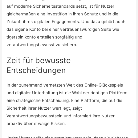
auf moderne Sicherheitsstandards setzt, ist für Nutzer
gleichermaßen eine Investition in ihren Schutz und in die
Zukunft ihres digitalen Engagements. Und dazu gehört auch,
das eigene Konto bei einer vertrauenswürdigen Seite wie
tigerspin konto erstellen sorgfältig und
verantwortungsbewusst zu sichern.
Zeit für bewusste
Entscheidungen
In der zunehmend vernetzten Welt des Online-Glücksspiels
und digitaler Unterhaltung ist die Wahl der richtigen Plattform
eine strategische Entscheidung. Eine Plattform, die auf die
Sicherheit ihrer Nutzer wert legt, zeigt
Verantwortungsbewusstsein und informiert ihre Nutzer
proaktiv über etwaige Risiken.