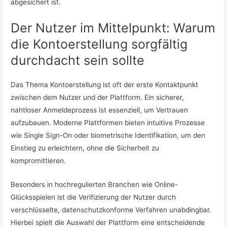
abgesichert ist.
Der Nutzer im Mittelpunkt: Warum
die Kontoerstellung sorgfältig
durchdacht sein sollte
Das Thema Kontoerstellung ist oft der erste Kontaktpunkt
zwischen dem Nutzer und der Plattform. Ein sicherer,
nahtloser Anmeldeprozess ist essenziell, um Vertrauen
aufzubauen. Moderne Plattformen bieten intuitive Prozesse
wie Single Sign-On oder biometrische Identifikation, um den
Einstieg zu erleichtern, ohne die Sicherheit zu
kompromittieren.
Besonders in hochregulierten Branchen wie Online-
Glücksspielen ist die Verifizierung der Nutzer durch
verschlüsselte, datenschutzkonforme Verfahren unabdingbar.
Hierbei spielt die Auswahl der Plattform eine entscheidende