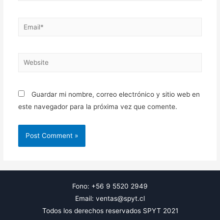
Email*
Website
Guardar mi nombre, correo electrónico y sitio web en
este navegador para la próxima vez que comente.
Fono: +56 9 5520 2949
Email: ventas@spyt.cl
Todos los derechos reservados SPYT 2021