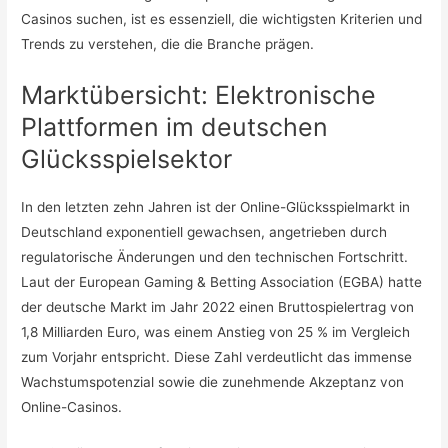
Casinos suchen, ist es essenziell, die wichtigsten Kriterien und
Trends zu verstehen, die die Branche prägen.
Marktübersicht: Elektronische
Plattformen im deutschen
Glücksspielsektor
In den letzten zehn Jahren ist der Online-Glücksspielmarkt in
Deutschland exponentiell gewachsen, angetrieben durch
regulatorische Änderungen und den technischen Fortschritt.
Laut der European Gaming & Betting Association (EGBA) hatte
der deutsche Markt im Jahr 2022 einen Bruttospielertrag von
1,8 Milliarden Euro
, was einem Anstieg von 25 % im Vergleich
zum Vorjahr entspricht. Diese Zahl verdeutlicht das immense
Wachstumspotenzial sowie die zunehmende Akzeptanz von
Online-Casinos.