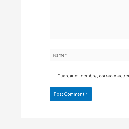
Name*
Guardar mi nombre, correo electró