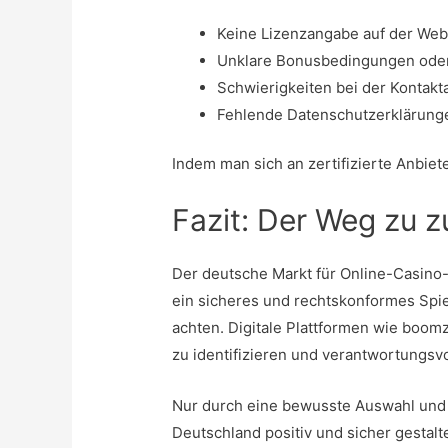
Keine Lizenzangabe auf der Webs
Unklare Bonusbedingungen oder
Schwierigkeiten bei der Kontak
Fehlende Datenschutzerklärunge
Indem man sich an zertifizierte Anbiet
Fazit: Der Weg zu 
Der deutsche Markt für Online-Casino-A
ein sicheres und rechtskonformes Spie
achten. Digitale Plattformen wie boom
zu identifizieren und verantwortungsvo
Nur durch eine bewusste Auswahl und 
Deutschland positiv und sicher gestal