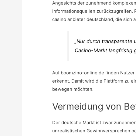
Angesichts der zunehmend komplexen Re
Informationsquellen zurückzugreifen.
casino anbieter deutschland, die sich 
„Nur durch transparente 
Casino-Markt langfristig 
Auf boomzino-online.de finden Nutzer de
erkennt. Damit wird die Plattform zu e
bewegen möchten.
Vermeidung von Bet
Der deutsche Markt ist zwar zunehmend 
unrealistischen Gewinnversprechen ode