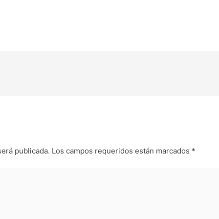
será publicada.
Los campos requeridos están marcados
*