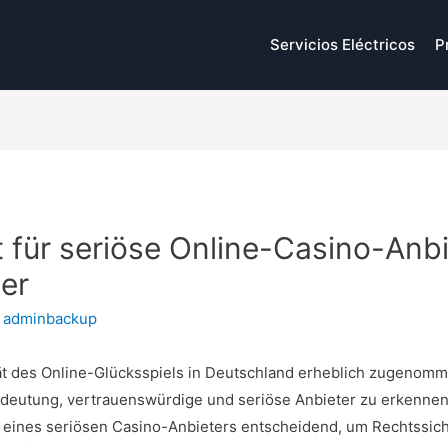
Servicios Eléctricos
P
für seriöse Online-Casino-Anbie
ler
y
adminbackup
ität des Online-Glücksspiels in Deutschland erheblich zugenomm
deutung, vertrauenswürdige und seriöse Anbieter zu erkennen. 
l eines seriösen Casino-Anbieters entscheidend, um Rechtssich