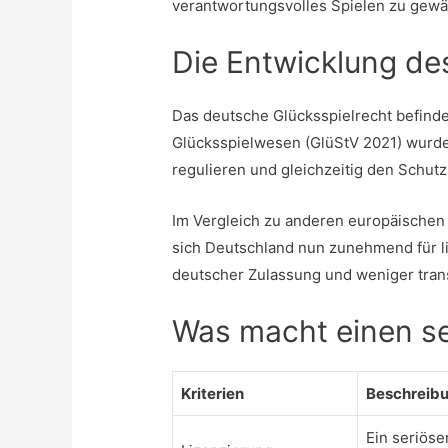
verantwortungsvolles Spielen zu gewäh
Die Entwicklung de
Das deutsche Glücksspielrecht befinde
Glücksspielwesen (GlüStV 2021) wurde d
regulieren und gleichzeitig den Schutz 
Im Vergleich zu anderen europäischen L
sich Deutschland nun zunehmend für li
deutscher Zulassung und weniger tran
Was macht einen se
Kriterien
Beschreib
Ein seriöse