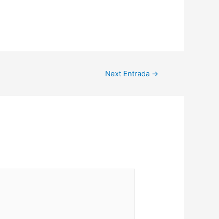
Next Entrada
→