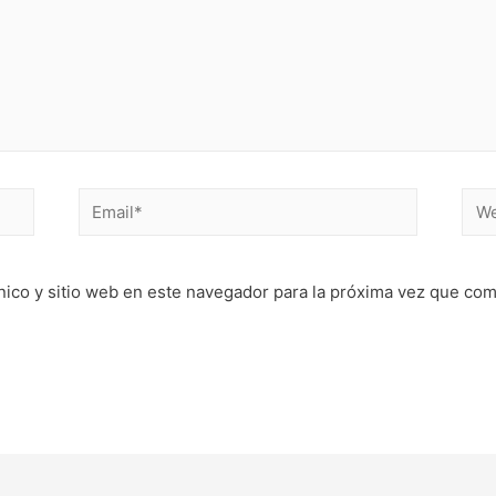
Email*
Web
nico y sitio web en este navegador para la próxima vez que co