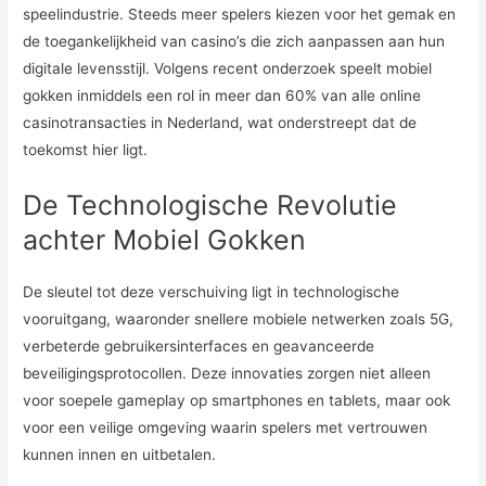
speelindustrie. Steeds meer spelers kiezen voor het gemak en
de toegankelijkheid van casino’s die zich aanpassen aan hun
digitale levensstijl. Volgens recent onderzoek speelt mobiel
gokken inmiddels een rol in meer dan 60% van alle online
casinotransacties in Nederland, wat onderstreept dat de
toekomst hier ligt.
De Technologische Revolutie
achter Mobiel Gokken
De sleutel tot deze verschuiving ligt in technologische
vooruitgang, waaronder snellere mobiele netwerken zoals 5G,
verbeterde gebruikersinterfaces en geavanceerde
beveiligingsprotocollen. Deze innovaties zorgen niet alleen
voor soepele gameplay op smartphones en tablets, maar ook
voor een veilige omgeving waarin spelers met vertrouwen
kunnen innen en uitbetalen.