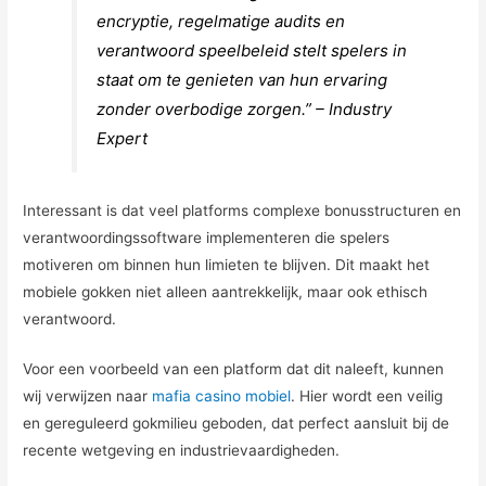
encryptie, regelmatige audits en
verantwoord speelbeleid stelt spelers in
staat om te genieten van hun ervaring
zonder overbodige zorgen.” – Industry
Expert
Interessant is dat veel platforms complexe bonusstructuren en
verantwoordingssoftware implementeren die spelers
motiveren om binnen hun limieten te blijven. Dit maakt het
mobiele gokken niet alleen aantrekkelijk, maar ook ethisch
verantwoord.
Voor een voorbeeld van een platform dat dit naleeft, kunnen
wij verwijzen naar
mafia casino mobiel
. Hier wordt een veilig
en gereguleerd gokmilieu geboden, dat perfect aansluit bij de
recente wetgeving en industrievaardigheden.