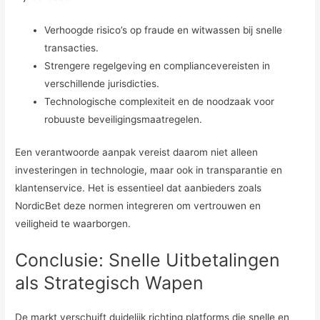
Verhoogde risico’s op fraude en witwassen bij snelle
transacties.
Strengere regelgeving en compliancevereisten in
verschillende jurisdicties.
Technologische complexiteit en de noodzaak voor
robuuste beveiligingsmaatregelen.
Een verantwoorde aanpak vereist daarom niet alleen
investeringen in technologie, maar ook in transparantie en
klantenservice. Het is essentieel dat aanbieders zoals
NordicBet deze normen integreren om vertrouwen en
veiligheid te waarborgen.
Conclusie: Snelle Uitbetalingen
als Strategisch Wapen
De markt verschuift duidelijk richting platforms die snelle en