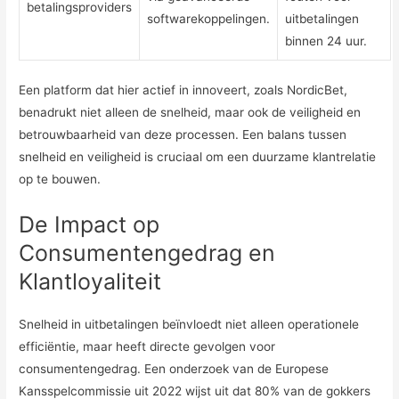
betalingsproviders
softwarekoppelingen.
uitbetalingen
binnen 24 uur.
Een platform dat hier actief in innoveert, zoals NordicBet,
benadrukt niet alleen de snelheid, maar ook de veiligheid en
betrouwbaarheid van deze processen. Een balans tussen
snelheid en veiligheid is cruciaal om een duurzame klantrelatie
op te bouwen.
De Impact op
Consumentengedrag en
Klantloyaliteit
Snelheid in uitbetalingen beïnvloedt niet alleen operationele
efficiëntie, maar heeft directe gevolgen voor
consumentengedrag. Een onderzoek van de Europese
Kansspelcommissie uit 2022 wijst uit dat 80% van de gokkers