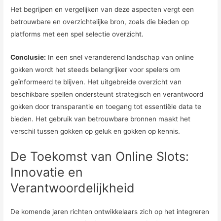
Het begrijpen en vergelijken van deze aspecten vergt een
betrouwbare en overzichtelijke bron, zoals die bieden op
platforms met een spel selectie overzicht.
Conclusie:
In een snel veranderend landschap van online
gokken wordt het steeds belangrijker voor spelers om
geïnformeerd te blijven. Het uitgebreide overzicht van
beschikbare spellen ondersteunt strategisch en verantwoord
gokken door transparantie en toegang tot essentiële data te
bieden. Het gebruik van betrouwbare bronnen maakt het
verschil tussen gokken op geluk en gokken op kennis.
De Toekomst van Online Slots:
Innovatie en
Verantwoordelijkheid
De komende jaren richten ontwikkelaars zich op het integreren