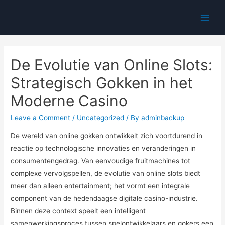
Main
Men
De Evolutie van Online Slots:
Strategisch Gokken in het
Moderne Casino
Leave a Comment
/
Uncategorized
/ By
adminbackup
De wereld van online gokken ontwikkelt zich voortdurend in
reactie op technologische innovaties en veranderingen in
consumentengedrag. Van eenvoudige fruitmachines tot
complexe vervolgspellen, de evolutie van online slots biedt
meer dan alleen entertainment; het vormt een integrale
component van de hedendaagse digitale casino-industrie.
Binnen deze context speelt een intelligent
samenwerkingsproces tussen spelontwikkelaars en gokers een