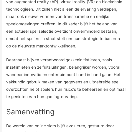
van augmented reality (AR), virtual reality (VR) en blockchain-
technologieën. Dit zullen niet alleen de ervaring verdiepen,
maar ook nieuwe vormen van transparantie en eerlijke
speelomgevingen creëren. In dit kader blijft het belang van
een actueel spel selectie overzicht onverminderd bestaan,
omdat het spelers in staat stelt om hun strategie te baseren
op de nieuwste marktontwikkelingen.
Daarnaast blijven verantwoord gokkeninitiatieven, zoals
inzetlimieten en zelfuitsluitingen, belangrijker worden, vooral
wanneer innovatie en entertainment hand in hand gaan. Het
vakkundig gebruik maken van gegevens en uitgebreide spel
overzichten helpt spelers hun risico’s te beheersen en optimaal
te genieten van hun gaming-ervaring.
Samenvatting
De wereld van online slots blijft evolueren, gestuurd door