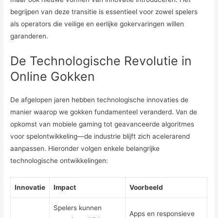
begrijpen van deze transitie is essentieel voor zowel spelers
als operators die veilige en eerlijke gokervaringen willen
garanderen.
De Technologische Revolutie in
Online Gokken
De afgelopen jaren hebben technologische innovaties de
manier waarop we gokken fundamenteel veranderd. Van de
opkomst van mobiele gaming tot geavanceerde algoritmes
voor spelontwikkeling—de industrie blijft zich acelerarend
aanpassen. Hieronder volgen enkele belangrijke
technologische ontwikkelingen:
Innovatie
Impact
Voorbeeld
Spelers kunnen
Apps en responsieve