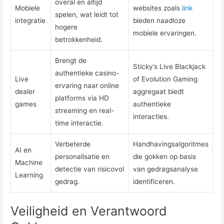
overal en altijd
Mobiele
websites zoals
link
spelen, wat leidt tot
integratie
bieden naadloze
hogere
mobiele ervaringen.
betrokkenheid.
Brengt de
Sticky’s Live Blackjack
authentieke casino-
Live
of Evolution Gaming
ervaring naar online
dealer
aggregaat biedt
platforms via HD
games
authentieke
streaming en real-
interacties.
time interactie.
Verbeterde
Handhavingsalgoritmes
AI en
personalisatie en
die gokken op basis
Machine
detectie van risicovol
van gedragsanalyse
Learning
gedrag.
identificeren.
Veiligheid en Verantwoord