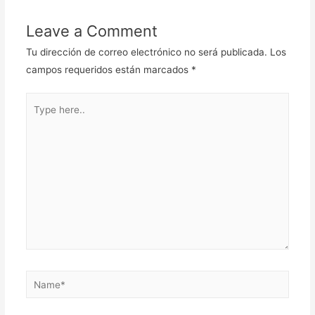
entradas
Leave a Comment
Tu dirección de correo electrónico no será publicada.
Los
campos requeridos están marcados
*
Type
here..
Name*