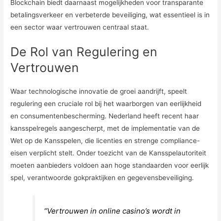
Blockchain biedt daarnaast mogelijkheden voor transparante
betalingsverkeer en verbeterde beveiliging, wat essentieel is in
een sector waar vertrouwen centraal staat.
De Rol van Regulering en
Vertrouwen
Waar technologische innovatie de groei aandrijft, speelt
regulering een cruciale rol bij het waarborgen van eerlijkheid
en consumentenbescherming. Nederland heeft recent haar
kansspelregels aangescherpt, met de implementatie van de
Wet op de Kansspelen, die licenties en strenge compliance-
eisen verplicht stelt. Onder toezicht van de Kansspelautoriteit
moeten aanbieders voldoen aan hoge standaarden voor eerlijk
spel, verantwoorde gokpraktijken en gegevensbeveiliging.
“Vertrouwen in online casino’s wordt in