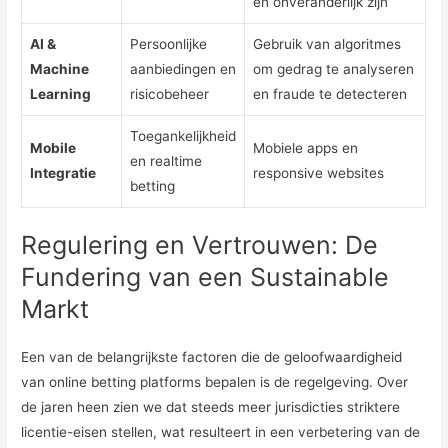
en onveranderlijk zijn
AI &
Persoonlijke
Gebruik van algoritmes
Machine
aanbiedingen en
om gedrag te analyseren
Learning
risicobeheer
en fraude te detecteren
Toegankelijkheid
Mobile
Mobiele apps en
en realtime
Integratie
responsive websites
betting
Regulering en Vertrouwen: De
Fundering van een Sustainable
Markt
Een van de belangrijkste factoren die de geloofwaardigheid
van online betting platforms bepalen is de regelgeving. Over
de jaren heen zien we dat steeds meer jurisdicties striktere
licentie-eisen stellen, wat resulteert in een verbetering van de