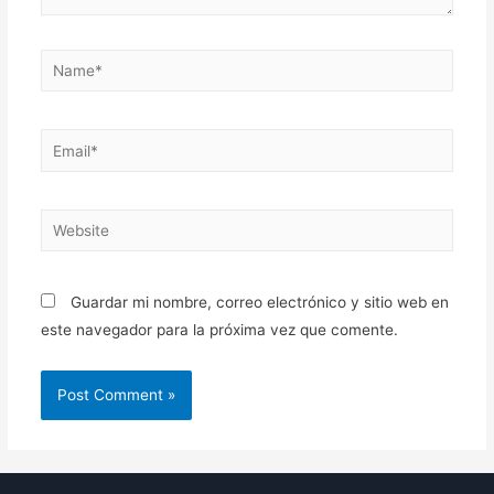
Name*
Email*
Website
Guardar mi nombre, correo electrónico y sitio web en
este navegador para la próxima vez que comente.