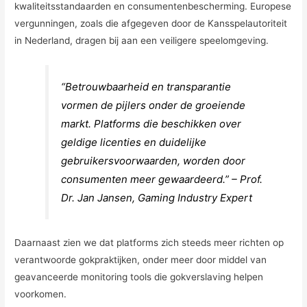
kwaliteitsstandaarden en consumentenbescherming. Europese
vergunningen, zoals die afgegeven door de Kansspelautoriteit
in Nederland, dragen bij aan een veiligere speelomgeving.
“Betrouwbaarheid en transparantie
vormen de pijlers onder de groeiende
markt. Platforms die beschikken over
geldige licenties en duidelijke
gebruikersvoorwaarden, worden door
consumenten meer gewaardeerd.” –
Prof.
Dr. Jan Jansen, Gaming Industry Expert
Daarnaast zien we dat platforms zich steeds meer richten op
verantwoorde gokpraktijken, onder meer door middel van
geavanceerde monitoring tools die gokverslaving helpen
voorkomen.