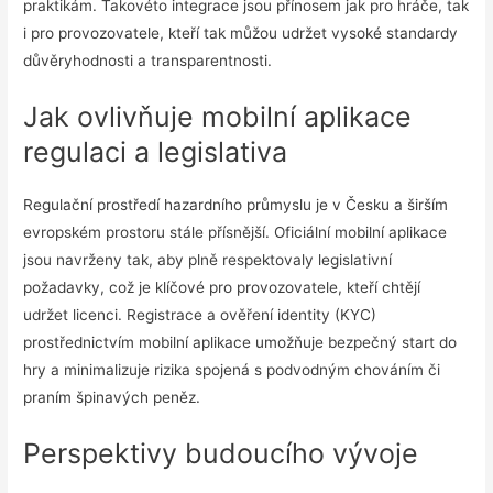
praktikám. Takovéto integrace jsou přínosem jak pro hráče, tak
i pro provozovatele, kteří tak můžou udržet vysoké standardy
důvěryhodnosti a transparentnosti.
Jak ovlivňuje mobilní aplikace
regulaci a legislativa
Regulační prostředí hazardního průmyslu je v Česku a širším
evropském prostoru stále přísnější. Oficiální mobilní aplikace
jsou navrženy tak, aby plně respektovaly legislativní
požadavky, což je klíčové pro provozovatele, kteří chtějí
udržet licenci. Registrace a ověření identity (KYC)
prostřednictvím mobilní aplikace umožňuje bezpečný start do
hry a minimalizuje rizika spojená s podvodným chováním či
praním špinavých peněz.
Perspektivy budoucího vývoje