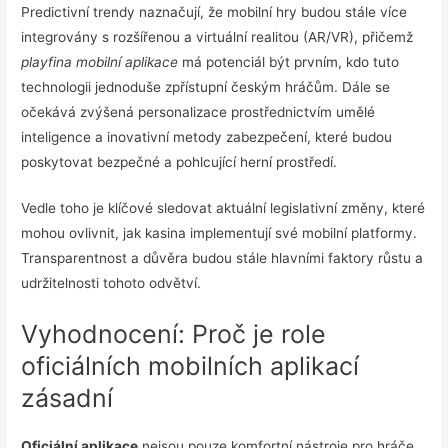
Predictivní trendy naznačují, že mobilní hry budou stále více
integrovány s rozšířenou a virtuální realitou (AR/VR), přičemž
playfina mobilní aplikace
má potenciál být prvním, kdo tuto
technologii jednoduše zpřístupní českým hráčům. Dále se
očekává zvýšená personalizace prostřednictvím umělé
inteligence a inovativní metody zabezpečení, které budou
poskytovat bezpečné a pohlcující herní prostředí.
Vedle toho je klíčové sledovat aktuální legislativní změny, které
mohou ovlivnit, jak kasina implementují své mobilní platformy.
Transparentnost a důvěra budou stále hlavními faktory růstu a
udržitelnosti tohoto odvětví.
Vyhodnocení: Proč je role
oficiálních mobilních aplikací
zásadní
Oficiální aplikace
nejsou pouze komfortní nástroje pro hráče,