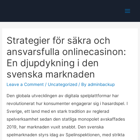
Main
Men
Strategier för säkra och
ansvarsfulla onlinecasinon:
En djupdykning i den
svenska marknaden
Leave a Comment
/
Uncategorized
/ By
adminbackup
Den globala utvecklingen av digitala spelplattformar har
revolutionerat hur konsumenter engagerar sig i hasardspel. I
Sverige, ett land med en stark tradition av reglerad
spelverksamhet sedan den statliga monopolet avskaffades
2019, har marknaden vuxit snabbt. Den svenska
spelmarknaden styrs idag av Spelinspektionen, med strikta