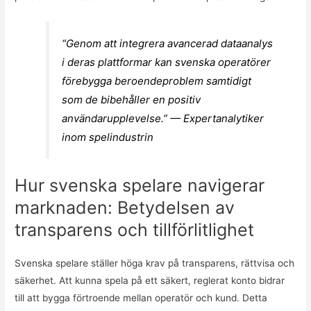
“Genom att integrera avancerad dataanalys
i deras plattformar kan svenska operatörer
förebygga beroendeproblem samtidigt
som de bibehåller en positiv
användarupplevelse.” — Expertanalytiker
inom spelindustrin
Hur svenska spelare navigerar
marknaden: Betydelsen av
transparens och tillförlitlighet
Svenska spelare ställer höga krav på transparens, rättvisa och
säkerhet. Att kunna spela på ett säkert, reglerat konto bidrar
till att bygga förtroende mellan operatör och kund. Detta