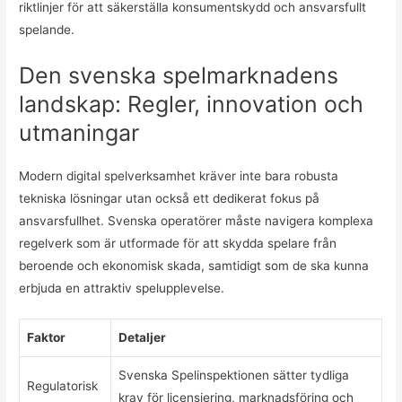
riktlinjer för att säkerställa konsumentskydd och ansvarsfullt
spelande.
Den svenska spelmarknadens
landskap: Regler, innovation och
utmaningar
Modern digital spelverksamhet kräver inte bara robusta
tekniska lösningar utan också ett dedikerat fokus på
ansvarsfullhet. Svenska operatörer måste navigera komplexa
regelverk som är utformade för att skydda spelare från
beroende och ekonomisk skada, samtidigt som de ska kunna
erbjuda en attraktiv spelupplevelse.
Faktor
Detaljer
Svenska Spelinspektionen sätter tydliga
Regulatorisk
krav för licensiering, marknadsföring och