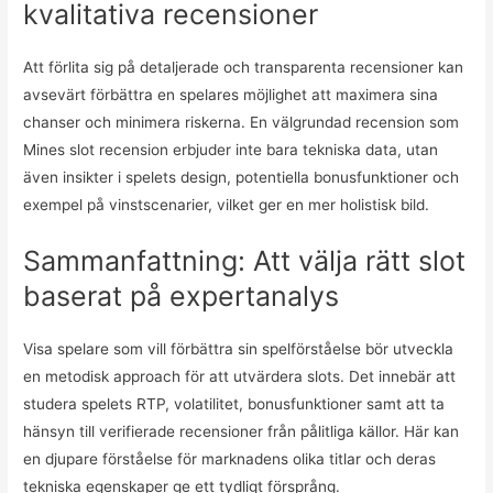
kvalitativa recensioner
Att förlita sig på detaljerade och transparenta recensioner kan
avsevärt förbättra en spelares möjlighet att maximera sina
chanser och minimera riskerna. En välgrundad recension som
Mines slot recension erbjuder inte bara tekniska data, utan
även insikter i spelets design, potentiella bonusfunktioner och
exempel på vinstscenarier, vilket ger en mer holistisk bild.
Sammanfattning: Att välja rätt slot
baserat på expertanalys
Visa spelare som vill förbättra sin spelförståelse bör utveckla
en metodisk approach för att utvärdera slots. Det innebär att
studera spelets RTP, volatilitet, bonusfunktioner samt att ta
hänsyn till verifierade recensioner från pålitliga källor. Här kan
en djupare förståelse för marknadens olika titlar och deras
tekniska egenskaper ge ett tydligt försprång.