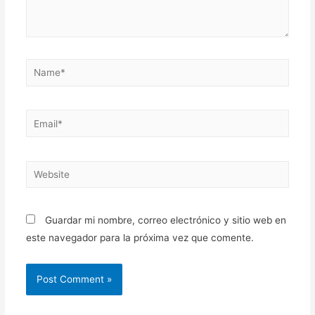
Name*
Email*
Website
Guardar mi nombre, correo electrónico y sitio web en
este navegador para la próxima vez que comente.