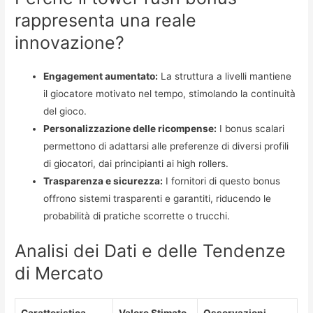
rappresenta una reale
innovazione?
Engagement aumentato:
La struttura a livelli mantiene
il giocatore motivato nel tempo, stimolando la continuità
del gioco.
Personalizzazione delle ricompense:
I bonus scalari
permettono di adattarsi alle preferenze di diversi profili
di giocatori, dai principianti ai high rollers.
Trasparenza e sicurezza:
I fornitori di questo bonus
offrono sistemi trasparenti e garantiti, riducendo le
probabilità di pratiche scorrette o trucchi.
Analisi dei Dati e delle Tendenze
di Mercato
Caratteristica
Valore Stimato
Osservazioni