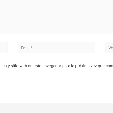
Email*
Web
nico y sitio web en este navegador para la próxima vez que co