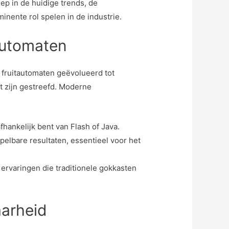
ep in de huidige trends, de
nente rol spelen in de industrie.
automaten
 fruitautomaten geëvolueerd tot
it zijn gestreefd. Moderne
fhankelijk bent van Flash of Java.
elbare resultaten, essentieel voor het
ervaringen die traditionele gokkasten
aarheid