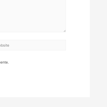
site
mente.