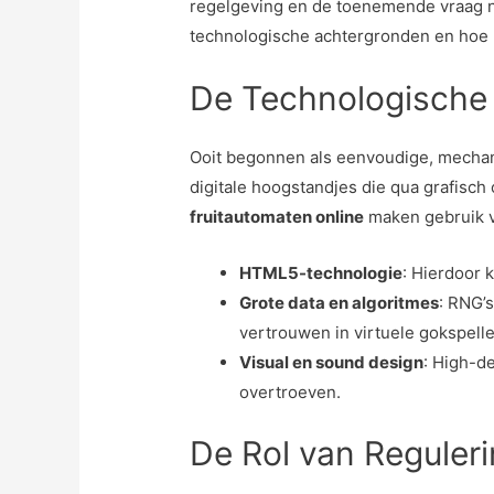
regelgeving en de toenemende vraag naa
technologische achtergronden en hoe b
De Technologische 
Ooit begonnen als eenvoudige, mechani
digitale hoogstandjes die qua grafisch
fruitautomaten online
maken gebruik 
HTML5-technologie
: Hierdoor 
Grote data en algoritmes
: RNG’
vertrouwen in virtuele gokspelle
Visual en sound design
: High-d
overtroeven.
De Rol van Reguleri