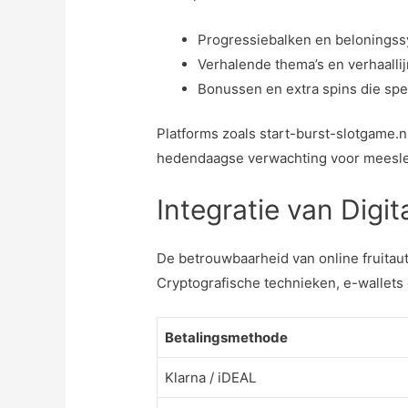
Progressiebalken en belonings
Verhalende thema’s en verhaalli
Bonussen en extra spins die spe
Platforms zoals start-burst-slotgame.n
hedendaagse verwachting voor meeslep
Integratie van Digi
De betrouwbaarheid van online fruitau
Cryptografische technieken, e-wallets
Betalingsmethode
Klarna / iDEAL