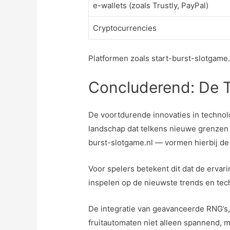
e-wallets (zoals Trustly, PayPal)
Cryptocurrencies
Platformen zoals start-burst-slotgam
Concluderend: De T
De voortdurende innovaties in technol
landschap dat telkens nieuwe grenzen v
burst-slotgame.nl — vormen hierbij de
Voor spelers betekent dit dat de ervarin
inspelen op de nieuwste trends en te
De integratie van geavanceerde RNG’s
fruitautomaten niet alleen spannend, 