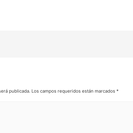
será publicada.
Los campos requeridos están marcados
*