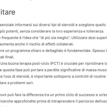
itare
enziale informarsi sui diversi tipi di steroidi e scegliere quello p
i più potenti, senza considerare la loro esperienza e tolleranza.
frequente è l’idea che “di più sia meglio”. Utilizzare dosi supe
aumenta anche il rischio di effetti collaterali.
re un programma chiaro e dettagliato è fondamentale. Spesso i n
ti finali.
Una buona terapia post-ciclo (PCT) è cruciale per ripristinare l
re questa fase può portare a perdite significative di massa musc
 l’uso di steroidi, è importante sottoporsi a controlli di routine
are a problemi seri.
muni può fare la differenza tra un primo ciclo di successo e un
 ricerche approfondite prima di intraprendere il percorso dell’us