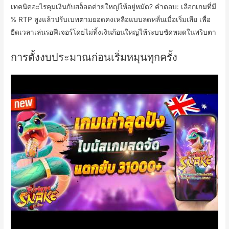
เทคนิคอะไรคุมเงินกับสล็อตค่ายใหญ่ให้อยู่หมัด? คำตอบ: เลือกเกมที่มี
% RTP สูงแล้วปรับเบทตามยอดคงเหลือแบบลดหลั่นเมื่อเริ่มเสีย เพื่อ
ยืดเวลาเล่นรอฟีเจอร์โดยไม่ทิ้งเงินก้อนใหญ่ให้ระบบซัดหมดในพริบตา
การตั้งงบประมาณก่อนเริ่มหมุนทุกครั้ง