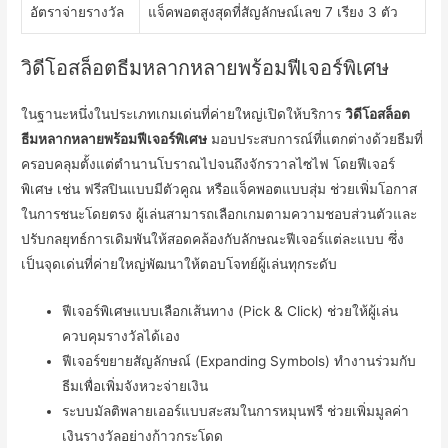
อัตราจ่ายรางวัล
แจ็คพอตสูงสุดที่สัญลักษณ์เลข 7 เรียง 3 ตัว
วิดีโอสล็อตธีมหลากหลายพร้อมฟีเจอร์พิเศษ
ในฐานะหนึ่งในประเภทเกมเด่นที่ค่ายใหญ่เปิดให้บริการ
วิดีโอสล็อต
ธีมหลากหลายพร้อมฟีเจอร์พิเศษ
มอบประสบการณ์ที่แตกต่างด้วยธีมที่
ครอบคลุมตั้งแต่ตำนานโบราณไปจนถึงจักรวาลไซไฟ โดยฟีเจอร์
พิเศษ เช่น ฟรีสปินแบบมีตัวคูณ หรือแจ็คพอตแบบสุ่ม ช่วยเพิ่มโอกาส
ในการชนะโดยตรง ผู้เล่นสามารถเลือกเกมตามความชอบส่วนตัวและ
ปรับกลยุทธ์การเดิมพันให้สอดคล้องกับลักษณะฟีเจอร์แต่ละแบบ ซึ่ง
เป็นจุดเด่นที่ค่ายใหญ่พัฒนาให้ตอบโจทย์ผู้เล่นทุกระดับ
ฟีเจอร์พิเศษแบบเลือกเส้นทาง (Pick & Click) ช่วยให้ผู้เล่น
ควบคุมรางวัลได้เอง
ฟีเจอร์ขยายสัญลักษณ์ (Expanding Symbols) ทำงานร่วมกับ
ธีมเพื่อเพิ่มจังหวะจ่ายเงิน
ระบบมัลติพลายเออร์แบบสะสมในการหมุนฟรี ช่วยเพิ่มมูลค่า
เงินรางวัลอย่างก้าวกระโดด