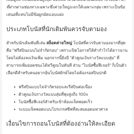
ที่ฝากผ่านช่องทางเฉพาะซึ่งค่ายใหญ่แจกให้เฉพาะกลุ่ม
เพราะเป็นข้อ
เสนอที่แทบไม่มีข้อผูกมัดแอบแฝง
ประเภทโบนัสที่นักเดิมพันควรจับตามอง
สำหรับนักเดิมพันที่เล่น
สล็อตค่ายใหญ่
โบนัสที่ควรจับตามองมากที่สุด
คือ “ฟรีสปินแบบไม่จำกัดรอบ” เพราะเปิดโอกาสให้ทำกำไรได้ยาวนาน
โดยไม่ต้องลงเงินเพิ่ม นอกจากนี้ยังมี “ตัวคูณเงินรางวัลแบบสุ่ม” ที่
สามารถเพิ่มยอดชนะได้ทวีคูณในทันที ส่วน “โบนัสซื้อฟีเจอร์” ก็เป็นตัว
เลือกดีสำหรับคนอยากลุ้นโบนัสยักษ์โดยไม่ต้องรอสปินปกติ
ฟรีสปินแบบไม่จำกัดรอบและรีสปินต่อเนื่อง
ตัวคูณเงินรางวัลแบบสุ่มที่พุ่งสูงถึง 100x
โบนัสซื้อฟีเจอร์สำหรับเข้าห้องแจ็คพอตเร็ว
ระบบแจ็คพอตแบบโปรเกรสซีฟที่สะสมยอดมหาศาล
เงื่อนไขการถอนโบนัสที่ต้องอ่านให้ละเอียด