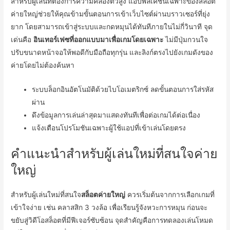
สำหรับผู้เล่นที่ต้องการความคล่องตัวสูง แอปพลิเคชันเฉพาะของสล็อต
ค่ายใหญ่ช่วยให้คุณข้ามขั้นตอนการเข้าเว็บไซต์ผ่านบราวเซอร์ที่ยุ่ง
ยาก โดยสามารถเข้าสู่ระบบและกดหมุนได้ทันทีภายในไม่กี่วินาที จุด
เด่นคือ
อินเทอร์เฟซที่ออกแบบมาเพื่อเกมโดยเฉพาะ
ไม่มีปุ่มกวนใจ
ปรับขนาดหน้าจอให้พอดีกับมือถือทุกรุ่น และลิงก์ตรงไปยังเกมดังของ
ค่ายโดยไม่ต้องค้นหา
ระบบล็อกอินอัตโนมัติด้วยไบโอเมตริกซ์ ลดขั้นตอนการใส่รหัส
ผ่าน
ดึงข้อมูลการเล่นล่าสุดมาแสดงทันทีเพื่อต่อเกมได้ต่อเนื่อง
แจ้งเตือนโปรโมชันเฉพาะผู้ใช้แอปที่เข้าเล่นโดยตรง
คำแนะนำสำหรับผู้เล่นใหม่ที่สนใจค่าย
ใหญ่
สำหรับผู้เล่นใหม่ที่สนใจ
สล็อตค่ายใหญ่
ควรเริ่มต้นจากการเลือกเกมที่
เข้าใจง่าย เช่น คลาสสิก 3 วงล้อ เพื่อเรียนรู้จังหวะการหมุน ก่อนจะ
ขยับสู่วิดีโอสล็อตที่มีฟีเจอร์ซับซ้อน จุดสำคัญคือการทดลองเล่นโหมด