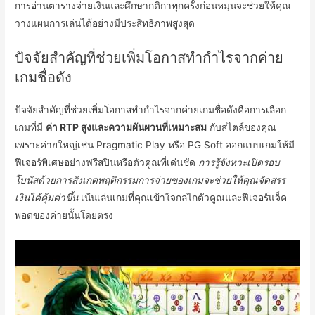
การอ่านตารางจ่ายเงินและศึกษากติกาทุกครั้งก่อนหมุนจะช่วยให้คุณ
วางแผนการเล่นได้อย่างมีประสิทธิภาพสูงสุด
ปัจจัยสำคัญที่ช่วยเพิ่มโอกาสทำกำไรจากค่าย
เกมชื่อดัง
ปัจจัยสำคัญที่ช่วยเพิ่มโอกาสทำกำไรจากค่ายเกมชื่อดังคือการเลือก
เกมที่มี
ค่า RTP สูงและความผันผวนที่เหมาะสม
กับสไตล์ของคุณ
เพราะค่ายใหญ่เช่น Pragmatic Play หรือ PG Soft ออกแบบเกมให้มี
ฟีเจอร์พิเศษอย่างฟรีสปินหรือตัวคูณที่เด่นชัด
การรู้จังหวะเปิดรอบ
โบนัสด้วยการสังเกตพฤติกรรมการจ่ายของเกมจะช่วยให้คุณจัดสรร
เงินได้คุ้มค่าขึ้น
เน้นเล่นเกมที่คุณเข้าใจกลไกตัวคูณและฟีเจอร์แจ็ค
พอตของค่ายนั้นโดยตรง