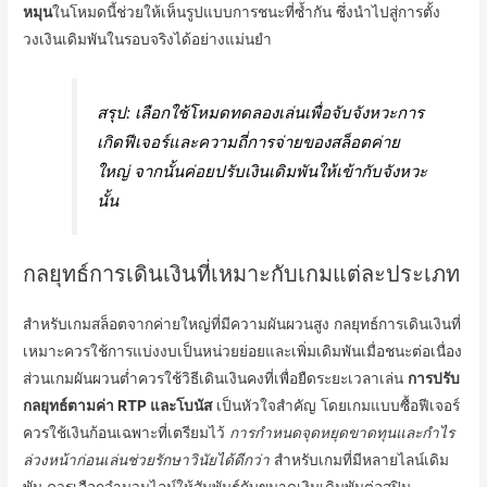
หมุน
ในโหมดนี้ช่วยให้เห็นรูปแบบการชนะที่ซ้ำกัน ซึ่งนำไปสู่การตั้ง
วงเงินเดิมพันในรอบจริงได้อย่างแม่นยำ
สรุป: เลือกใช้โหมดทดลองเล่นเพื่อจับจังหวะการ
เกิดฟีเจอร์และความถี่การจ่ายของสล็อตค่าย
ใหญ่ จากนั้นค่อยปรับเงินเดิมพันให้เข้ากับจังหวะ
นั้น
กลยุทธ์การเดินเงินที่เหมาะกับเกมแต่ละประเภท
สำหรับเกมสล็อตจากค่ายใหญ่ที่มีความผันผวนสูง กลยุทธ์การเดินเงินที่
เหมาะควรใช้การแบ่งงบเป็นหน่วยย่อยและเพิ่มเดิมพันเมื่อชนะต่อเนื่อง
ส่วนเกมผันผวนต่ำควรใช้วิธีเดินเงินคงที่เพื่อยืดระยะเวลาเล่น
การปรับ
กลยุทธ์ตามค่า RTP และโบนัส
เป็นหัวใจสำคัญ โดยเกมแบบซื้อฟีเจอร์
ควรใช้เงินก้อนเฉพาะที่เตรียมไว้
การกำหนดจุดหยุดขาดทุนและกำไร
ล่วงหน้าก่อนเล่นช่วยรักษาวินัยได้ดีกว่า
สำหรับเกมที่มีหลายไลน์เดิม