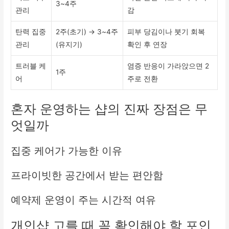
3~4주
관리
감
탄력 집중
2주(초기) → 3~4주
피부 당김이나 붓기 회복
관리
(유지기)
확인 후 연장
트러블 케
염증 반응이 가라앉으면 2
1주
어
주로 전환
혼자 운영하는 샵의 진짜 장점은 무
엇일까
집중 케어가 가능한 이유
프라이빗한 공간에서 받는 편안함
예약제 운영이 주는 시간적 여유
개인샵 고를 때 꼭 확인해야 할 포인