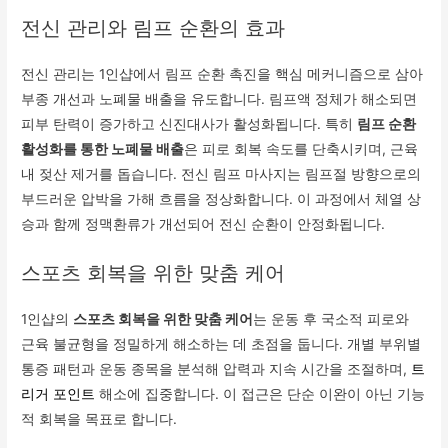
전신 관리와 림프 순환의 효과
전신 관리는 1인샵에서 림프 순환 촉진을 핵심 메커니즘으로 삼아
부종 개선과 노폐물 배출을 유도합니다. 림프액 정체가 해소되면
피부 탄력이 증가하고 신진대사가 활성화됩니다. 특히
림프 순환
활성화를 통한 노폐물 배출
은 피로 회복 속도를 단축시키며, 근육
내 젖산 제거를 돕습니다. 전신 림프 마사지는 림프절 방향으로의
부드러운 압박을 가해 흐름을 정상화합니다. 이 과정에서 체열 상
승과 함께 정맥환류가 개선되어 전신 순환이 안정화됩니다.
스포츠 회복을 위한 맞춤 케어
1인샵의
스포츠 회복을 위한 맞춤 케어
는 운동 후 국소적 피로와
근육 불균형을 정밀하게 해소하는 데 초점을 둡니다. 개별 부위별
통증 패턴과 운동 종목을 분석해 압력과 지속 시간을 조절하며,
트
리거 포인트
해소에 집중합니다. 이 접근은 단순 이완이 아닌 기능
적 회복을 목표로 합니다.