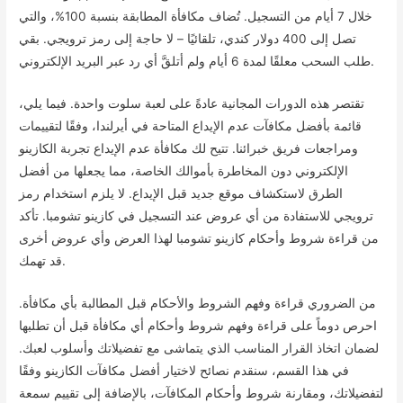
خلال 7 أيام من التسجيل. تُضاف مكافأة المطابقة بنسبة 100%، والتي
تصل إلى 400 دولار كندي، تلقائيًا – لا حاجة إلى رمز ترويجي. بقي
طلب السحب معلقًا لمدة 6 أيام ولم أتلقَّ أي رد عبر البريد الإلكتروني.
تقتصر هذه الدورات المجانية عادةً على لعبة سلوت واحدة. فيما يلي،
قائمة بأفضل مكافآت عدم الإيداع المتاحة في أيرلندا، وفقًا لتقييمات
ومراجعات فريق خبرائنا. تتيح لك مكافأة عدم الإيداع تجربة الكازينو
الإلكتروني دون المخاطرة بأموالك الخاصة، مما يجعلها من أفضل
الطرق لاستكشاف موقع جديد قبل الإيداع. لا يلزم استخدام رمز
ترويجي للاستفادة من أي عروض عند التسجيل في كازينو تشومبا. تأكد
من قراءة شروط وأحكام كازينو تشومبا لهذا العرض وأي عروض أخرى
قد تهمك.
من الضروري قراءة وفهم الشروط والأحكام قبل المطالبة بأي مكافأة.
احرص دوماً على قراءة وفهم شروط وأحكام أي مكافأة قبل أن تطلبها
لضمان اتخاذ القرار المناسب الذي يتماشى مع تفضيلاتك وأسلوب لعبك.
في هذا القسم، سنقدم نصائح لاختيار أفضل مكافآت الكازينو وفقًا
لتفضيلاتك، ومقارنة شروط وأحكام المكافآت، بالإضافة إلى تقييم سمعة