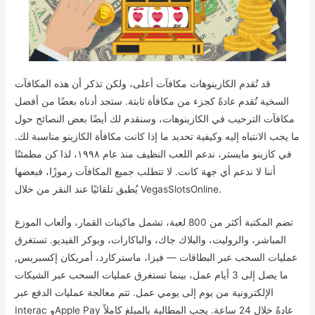
قد تُقدم الكازينوهات مكافآت أعلى، ولكن تذكر أن هذه المكافآت
السخية تُقدم عادةً كجزء من مكافأة ثابتة. ستجد أدناه بعضًا من أفضل
مكافآت الترحيب في الكازينوهات، وسنقدم لك أيضًا بعض النصائح حول
ما يجب الانتباه إليه وكيفية تحديد ما إذا كانت مكافأة الكازينو مناسبة لك.
في كازينو مايستر، ندعم اللعب النظيف منذ عام ١٩٩٨، لذا كن مطمئنًا
أننا لا ندعم أي جهة كانت. لا تتطلب جميع المكافآت رموزًا، فبعضها
يُطبق تلقائيًا عند النقر من خلال VegasSlotsOnline.
تضم المكتبة أكثر من 800 لعبة، تشمل ماكينات القمار، وألعاب الموزع
المباشر، والروليت، والبلاك جاك، والباكارات، وبوكر الفيديو. تستغرق
عمليات السحب عبر البطاقات — فيزا، ماستركارد، أمريكان إكسبريس,
ما يصل إلى 3 أيام عمل، بينما تستغرق عمليات السحب عبر الشيكات
الإلكترونية من يوم إلى يومي عمل. تتم معالجة عمليات الدفع عبر
Interac وApple Pay عادةً خلال 24 ساعة. يجب المطالبة بالمبلغ كاملاً