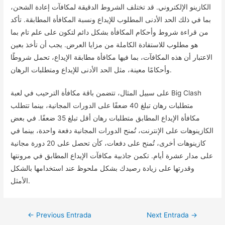
الكازينو الإلكتروني. قد تختلف الشروط الدقيقة لمكافآت إعادة الشحن،
بما في ذلك الحد الأدنى المطلوب للإيداع ونسبة المكافأة المطابقة. تأكد
من قراءة شروط وأحكام المكافأة بشكل دائم لتكون على علم تام بما
هو مطلوب للاستفادة الكاملة من مزايا العرض. يجب أن تأخذ بعين
الاعتبار أن هذه المكافآت، بما فيها مكافأة مطابقة الإيداع، تحمل شروطًا
وأحكامًا معينة، مثل الحد الأدنى للإيداع ومتطلبات الرهان.
على سبيل المثال، تتضمن باقة مكافأة الترحيب في لعبة Big Clash
متطلبات رهان تبلغ 40 ضعفًا على الدورات المجانية، بينما تتطلب
مكافأة الإيداع المطابق متطلبات رهان أقل تبلغ 35 ضعفًا. في بعض
الكازينوهات على الإنترنت، تُمنح الدورات المجانية دفعة واحدة، بينما في
كازينوهات أخرى، تُمنح على دفعات، كأن تحصل على 20 دورة مجانية
على مدار عشرة أيام. تكمن جاذبية مكافآت الإيداع المطابق في مرونتها
وقدرتها على زيادة رصيدك بشكل ملحوظ عند استخدامها بالشكل
الأمثل.
Navegación
←
Previous Entrada
Next Entrada
→