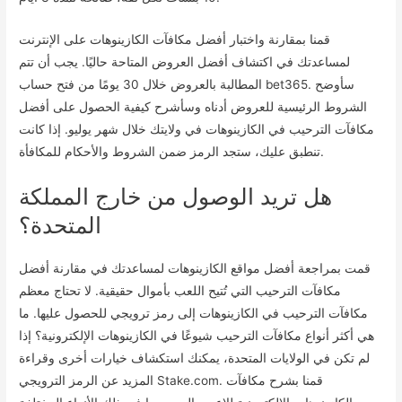
قمنا بمقارنة واختبار أفضل مكافآت الكازينوهات على الإنترنت
لمساعدتك في اكتشاف أفضل العروض المتاحة حاليًا. يجب أن تتم
المطالبة بالعروض خلال 30 يومًا من فتح حساب bet365. سأوضح
الشروط الرئيسية للعروض أدناه وسأشرح كيفية الحصول على أفضل
مكافآت الترحيب في الكازينوهات في ولايتك خلال شهر يوليو. إذا كانت
تنطبق عليك، ستجد الرمز ضمن الشروط والأحكام للمكافأة.
هل تريد الوصول من خارج المملكة
المتحدة؟
قمت بمراجعة أفضل مواقع الكازينوهات لمساعدتك في مقارنة أفضل
مكافآت الترحيب التي تُتيح اللعب بأموال حقيقية. لا تحتاج معظم
مكافآت الترحيب في الكازينوهات إلى رمز ترويجي للحصول عليها. ما
هي أكثر أنواع مكافآت الترحيب شيوعًا في الكازينوهات الإلكترونية؟ إذا
لم تكن في الولايات المتحدة، يمكنك استكشاف خيارات أخرى وقراءة
المزيد عن الرمز الترويجي Stake.com. قمنا بشرح مكافآت