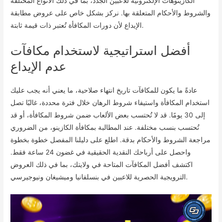
الكازينوهات الإلكترونية للاعبين الجدد، بما في ذلك الأنواع المختلفة
والشروط والأحكام المتعلقة بها. نركز بشكل خاص على عروض مطابقة
الإيداع لأن دورات المكافأة تُعتبر ذات قيمة ثابتة.
أفضل استراتيجية لاستخدام مكافآت
عدم الإيداع
عادةً ما يكون للمكافآت تاريخ انتهاء صلاحية، ما يعني أنه يجب عليك
استخدام المكافأة واستيفاء شروط الرهان خلال فترة محددة، غالبًا تصل
إلى 30 يومًا. قد لا تُحتسب بعض الألعاب ضمن شروط المكافأة، أو قد
تُحتسب بنسب مختلفة. عند المطالبة بمكافأة الكازينو، من الضروري
مراجعة الشروط والأحكام بدقة. اطلع على دليلنا المفصل خطوة بخطوة
واحصل على أرباحك النقدية الحقيقية في غضون 24 ساعة فقط.
اكتشف أفضل المكافآت المتاحة في ولايتك، بما في ذلك العروض
الترويجية الحصرية للاعبين في بنسلفانيا وميشيغان ونيوجيرسي.