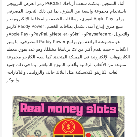
رمز العرض الترويجي PGCDE1 أثناء التسجيل. يمكنك سحب أرباحك
باستخدام مجموعة واسعة من الطرق، بما في ذلك التحويل المصرفي
الفوري، وبطاقات الخصم، والمحافظ الإلكترونية، وApple Pay. يوفر
كازينو Paddy Power تسع طرق إيداع آمنة، تشمل بطاقات الخصم،
وApple Pay، وPayPal، وNeteller، وSkrill، وPaysafecard، والتحويل
المصرفي. ما يميز Paddy Power هو مجموعته الرائعة من برامج
الألعاب – حيث يقدم أكثر من 23 برنامجًا مختلفًا، وهو عدد يفوق معظم
الكازينوهات الإلكترونية في المملكة المتحدة. كما يقدم الكازينو مجموعة
متنوعة من الألعاب الرقمية وألعاب الموزع المباشر، بما في ذلك جميع
ألعاب الكازينو الكلاسيكية مثل البلاك جاك، والروليت، والباكارات،
والبوكر.