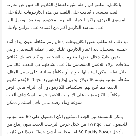
بالكامل. انطلق في رحلة مثيرة لعشاق الكازينو الباحثين عن تجارب
لعب سلسة. لا يُعاقب على اللعب في هذه الكازينوهات عادةً على
المستوى الفردي، ولكن الحماية القانونية محدودة، ويعتمد الوصول إليها
على سياسة الكازينو أكثر من اعتماده على قوانين ولايتك.
مع ذلك، قد تطلب بعض الكازينوهات إدخال رمز مكافأة بدون إيداع أثناء
عملية التسجيل. بعد اختيار الكازينو، عليك إكمال عملية التسجيل، والتي
تتضمن عادةً إدخال بعض المعلومات الشخصية وتأكيد حسابك. تُكافئ
مكافآت الولاء اللاعبين المنتظمين بناءً على نشاطهم في اللعب، غالبًا من
خلال نقاط يمكن استبدالها بجوائز أو مكافأة مجانية. على سبيل المثال،
يُقدم كازينو El Royale مكافأة مجانية بقيمة 15 دولارًا بدون إيداع للاعبين
الجدد، مما يُتيح لهم استكشاف الكازينو دون أي التزام مالي. تُوفر
مكافآت الكازينوهات على الإنترنت للاعبين فرصة استكشاف ألعاب
متنوعة وبناء رصيد مالي بأقل استثمار ممكن.
يمكن للمستخدمين الجدد الموثقين الآن الحصول على 50 لفة مجانية
من خلال عرض الترحيب الجديد بدون إيداع من Twinqo. للحصول على
60 لفة مجانية، أنشئ حسابًا جديدًا في كازينو Paddy Power وأدخل