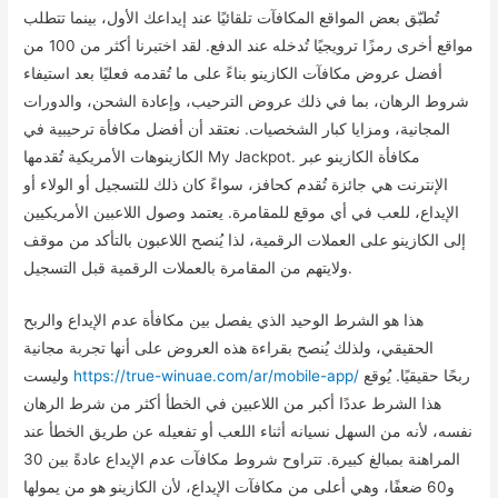
تُطبّق بعض المواقع المكافآت تلقائيًا عند إيداعك الأول، بينما تتطلب
مواقع أخرى رمزًا ترويجيًا تُدخله عند الدفع. لقد اختبرنا أكثر من 100 من
أفضل عروض مكافآت الكازينو بناءً على ما تُقدمه فعليًا بعد استيفاء
شروط الرهان، بما في ذلك عروض الترحيب، وإعادة الشحن، والدورات
المجانية، ومزايا كبار الشخصيات. نعتقد أن أفضل مكافأة ترحيبية في
الكازينوهات الأمريكية تُقدمها My Jackpot. مكافأة الكازينو عبر
الإنترنت هي جائزة تُقدم كحافز، سواءً كان ذلك للتسجيل أو الولاء أو
الإيداع، للعب في أي موقع للمقامرة. يعتمد وصول اللاعبين الأمريكيين
إلى الكازينو على العملات الرقمية، لذا يُنصح اللاعبون بالتأكد من موقف
ولايتهم من المقامرة بالعملات الرقمية قبل التسجيل.
هذا هو الشرط الوحيد الذي يفصل بين مكافأة عدم الإيداع والربح
الحقيقي، ولذلك يُنصح بقراءة هذه العروض على أنها تجربة مجانية
ربحًا حقيقيًا. يُوقع
https://true-winuae.com/ar/mobile-app/
وليست
هذا الشرط عددًا أكبر من اللاعبين في الخطأ أكثر من شرط الرهان
نفسه، لأنه من السهل نسيانه أثناء اللعب أو تفعيله عن طريق الخطأ عند
المراهنة بمبالغ كبيرة. تتراوح شروط مكافآت عدم الإيداع عادةً بين 30
و60 ضعفًا، وهي أعلى من مكافآت الإيداع، لأن الكازينو هو من يمولها