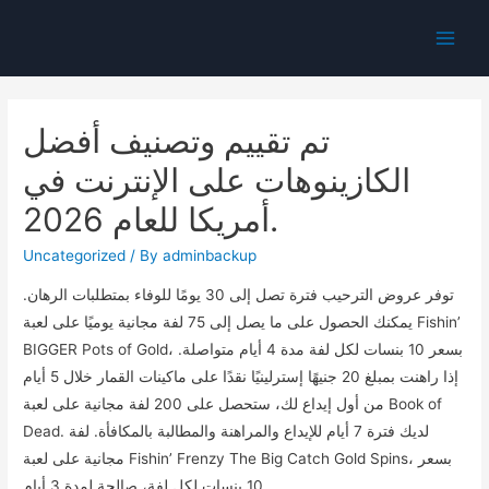
Main
Men
تم تقييم وتصنيف أفضل
الكازينوهات على الإنترنت في
أمريكا للعام 2026.
Uncategorized
/ By
adminbackup
توفر عروض الترحيب فترة تصل إلى 30 يومًا للوفاء بمتطلبات الرهان.
يمكنك الحصول على ما يصل إلى 75 لفة مجانية يوميًا على لعبة Fishin’
BIGGER Pots of Gold، بسعر 10 بنسات لكل لفة مدة 4 أيام متواصلة.
إذا راهنت بمبلغ 20 جنيهًا إسترلينيًا نقدًا على ماكينات القمار خلال 5 أيام
من أول إيداع لك، ستحصل على 200 لفة مجانية على لعبة Book of
Dead. لديك فترة 7 أيام للإيداع والمراهنة والمطالبة بالمكافأة.
لفة
مجانية على لعبة Fishin’ Frenzy The Big Catch Gold Spins، بسعر
10 بنسات لكل لفة، صالحة لمدة 3 أيام.