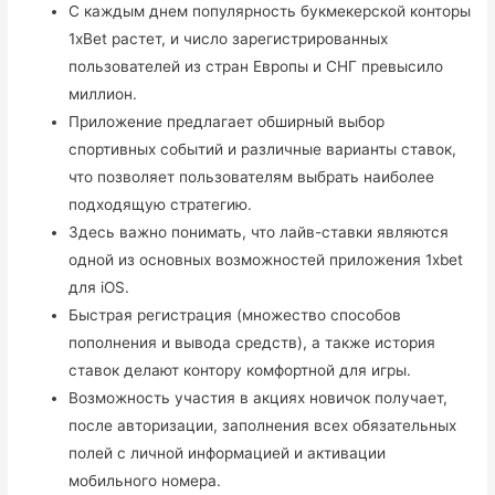
С каждым днем популярность букмекерской конторы
1xBet растет, и число зарегистрированных
пользователей из стран Европы и СНГ превысило
миллион.
Приложение предлагает обширный выбор
спортивных событий и различные варианты ставок,
что позволяет пользователям выбрать наиболее
подходящую стратегию.
Здесь важно понимать, что лайв-ставки являются
одной из основных возможностей приложения 1xbet
для iOS.
Быстрая регистрация (множество способов
пополнения и вывода средств), а также история
ставок делают контору комфортной для игры.
Возможность участия в акциях новичок получает,
после авторизации, заполнения всех обязательных
полей с личной информацией и активации
мобильного номера.