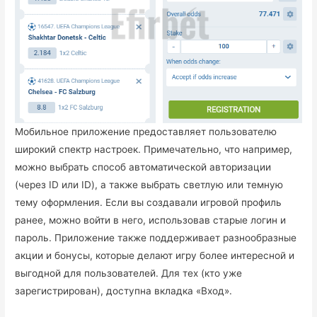
Мобильное приложение предоставляет пользователю
широкий спектр настроек. Примечательно, что например,
можно выбрать способ автоматической авторизации
(через ID или ID), а также выбрать светлую или темную
тему оформления. Если вы создавали игровой профиль
ранее, можно войти в него, использовав старые логин и
пароль. Приложение также поддерживает разнообразные
акции и бонусы, которые делают игру более интересной и
выгодной для пользователей. Для тех (кто уже
зарегистрирован), доступна вкладка «Вход».