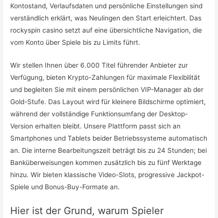
Kontostand, Verlaufsdaten und persönliche Einstellungen sind
verständlich erklärt, was Neulingen den Start erleichtert. Das
rockyspin casino setzt auf eine übersichtliche Navigation, die
vom Konto über Spiele bis zu Limits führt.
Wir stellen Ihnen über 6.000 Titel führender Anbieter zur
Verfügung, bieten Krypto-Zahlungen für maximale Flexibilität
und begleiten Sie mit einem persönlichen VIP-Manager ab der
Gold-Stufe. Das Layout wird für kleinere Bildschirme optimiert,
während der vollständige Funktionsumfang der Desktop-
Version erhalten bleibt. Unsere Plattform passt sich an
Smartphones und Tablets beider Betriebssysteme automatisch
an. Die interne Bearbeitungszeit beträgt bis zu 24 Stunden; bei
Banküberweisungen kommen zusätzlich bis zu fünf Werktage
hinzu. Wir bieten klassische Video-Slots, progressive Jackpot-
Spiele und Bonus-Buy-Formate an.
Hier ist der Grund, warum Spieler