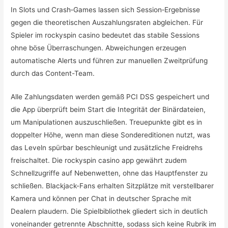
In Slots und Crash‑Games lassen sich Session‑Ergebnisse
gegen die theoretischen Auszahlungsraten abgleichen. Für
Spieler im rockyspin casino bedeutet das stabile Sessions
ohne böse Überraschungen. Abweichungen erzeugen
automatische Alerts und führen zur manuellen Zweitprüfung
durch das Content-Team.
Alle Zahlungsdaten werden gemäß PCI DSS gespeichert und
die App überprüft beim Start die Integrität der Binärdateien,
um Manipulationen auszuschließen. Treuepunkte gibt es in
doppelter Höhe, wenn man diese Sondereditionen nutzt, was
das Leveln spürbar beschleunigt und zusätzliche Freidrehs
freischaltet. Die rockyspin casino app gewährt zudem
Schnellzugriffe auf Nebenwetten, ohne das Hauptfenster zu
schließen. Blackjack-Fans erhalten Sitzplätze mit verstellbarer
Kamera und können per Chat in deutscher Sprache mit
Dealern plaudern. Die Spielbibliothek gliedert sich in deutlich
voneinander getrennte Abschnitte, sodass sich keine Rubrik im