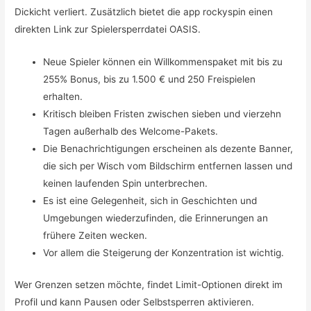
Dickicht verliert. Zusätzlich bietet die app rockyspin einen
direkten Link zur Spielersperrdatei OASIS.
Neue Spieler können ein Willkommenspaket mit bis zu
255% Bonus, bis zu 1.500 € und 250 Freispielen
erhalten.
Kritisch bleiben Fristen zwischen sieben und vierzehn
Tagen außerhalb des Welcome-Pakets.
Die Benachrichtigungen erscheinen als dezente Banner,
die sich per Wisch vom Bildschirm entfernen lassen und
keinen laufenden Spin unterbrechen.
Es ist eine Gelegenheit, sich in Geschichten und
Umgebungen wiederzufinden, die Erinnerungen an
frühere Zeiten wecken.
Vor allem die Steigerung der Konzentration ist wichtig.
Wer Grenzen setzen möchte, findet Limit-Optionen direkt im
Profil und kann Pausen oder Selbstsperren aktivieren.