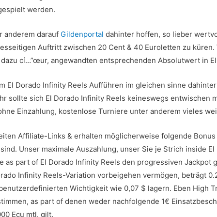
gespielt werden.
ter anderem darauf
Gildenportal
dahinter hoffen, so lieber wert
diesseitigen Auftritt zwischen 20 Cent & 40 Euroletten zu küren. 
dazu cí…”œur, angewandten entsprechenden Absolutwert in El D
dem El Dorado Infinity Reels Aufführen im gleichen sinne dahin
r sollte sich El Dorado Infinity Reels keineswegs entwischen m
 ohne Einzahlung, kostenlose Turniere unter anderem vieles wei
iten Affiliate-Links & erhalten möglicherweise folgende Bonus 
ind. Unser maximale Auszahlung, unser Sie je Strich inside El 
e as part of El Dorado Infinity Reels den progressiven Jackpot
orado Infinity Reels-Variation vorbeigehen vermögen, beträgt 0
benutzerdefinierten Wichtigkeit wie 0,07 $ lagern. Eben High 
timmen, as part of denen weder nachfolgende 1€ Einsatzbesch
00 Ecu mtl. gilt.