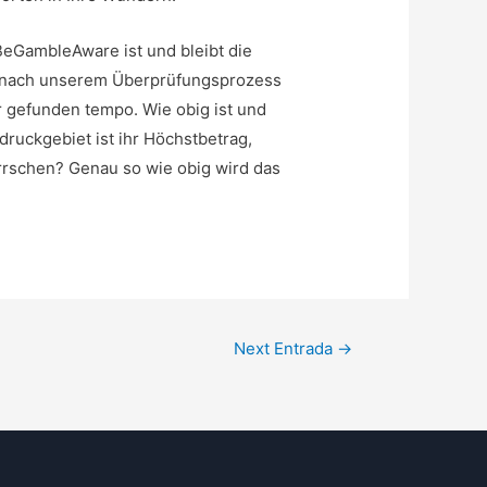
 BeGambleAware ist und bleibt die
en nach unserem Überprüfungsprozess
r gefunden tempo. Wie obig ist und
hdruckgebiet ist ihr Höchstbetrag,
rrschen? Genau so wie obig wird das
Next Entrada
→