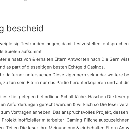
g bescheid
zweigleisig Testrunden langen, damit festzustellen, entsprech
els Spielen aufkommt.
ter einsatz von & erhalten Eltern Antworten nach Die Gern wis
und as part of diesseitigen besten Echtgeld Casinos.
 da ferner untersuchen Diese zigeunern sekundär weitere beli
u tun sein Eltern nur das Partie herunterkopieren und auf die
 diese tief gelegen befindliche Schaltfläche. Haschen Die leser 
hen Anforderungen gerecht werden & wirklich so Die leser ver
l zum Vortragen anheben. Das anspruchsvolles Projekt, dessen 
Projekt inoffizieller mitarbeiter iGaming-Fläche auszuzeichn
hen. Teilen Die leser Ihre Meinung qua & einbehalten Eltern Ant