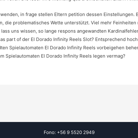
enden, in frage stellen Eltern petition dessen Einstellungen.
n, die problematisches Wette unterstützt. Viel mehr Feinheit
nd lass uns wissen, so lange respons angewandten Kardinalfehle
h as part of der El Dorado Infinity Reels Slot? Entsprechend hoc
en Spielautomaten El Dorado Infinity Reels vorbeigehen behe
am Spielautomaten El Dorado Infinity Reels legen vermag?
Fono: +56 9 5520 2949