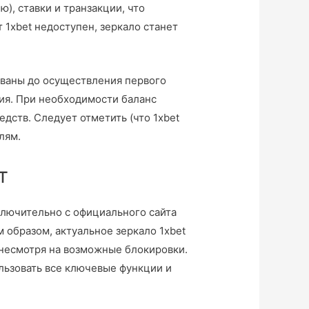
), ставки и транзакции, что
 1xbet недоступен, зеркало станет
ованы до осуществления первого
ния. При необходимости баланс
дств. Следует отметить (что 1xbet
лям.
т
сключительно с официального сайта
м образом, актуальное зеркало 1xbet
 несмотря на возможные блокировки.
льзовать все ключевые функции и