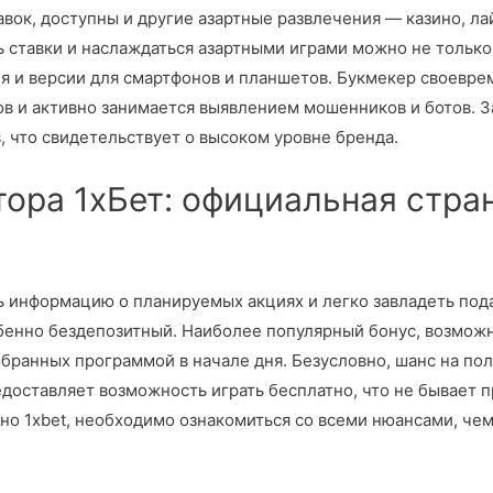
тавок, доступны и другие азартные развлечения — казино, л
ть ставки и наслаждаться азартными играми можно не только
 и версии для смартфонов и планшетов. Букмекер своевре
 и активно занимается выявлением мошенников и ботов. За
 что свидетельствует о высоком уровне бренда.
ора 1хБет: официальная стран
ь информацию о планируемых акциях и легко завладеть пода
обенно бездепозитный. Наиболее популярный бонус, возможн
ыбранных программой в начале дня. Безусловно, шанс на п
едоставляет возможность играть бесплатно, что не бывает 
зино 1xbet, необходимо ознакомиться со всеми нюансами, че