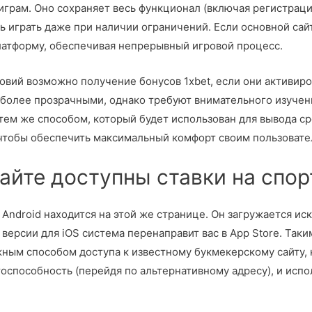
играм. Оно сохраняет весь функционал (включая регистрацию
 играть даже при наличии ограничений. Если основной сайт
атформу, обеспечивая непрерывный игровой процесс.
овий возможно получение бонусов 1xbet, если они активир
и более прозрачными, однако требуют внимательного изуче
ем же способом, который будет использован для вывода сре
 чтобы обеспечить максимальный комфорт своим пользовате
айте доступны ставки на спор
 Android находится на этой же странице. Он загружается и
 версии для iOS система перенаправит вас в App Store. Таки
жным способом доступа к известному букмекерскому сайту,
оспособность (перейдя по альтернативному адресу), и испо