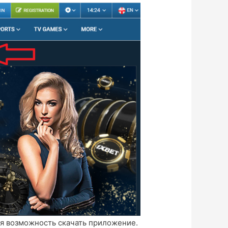
ся возможность скачать приложение.