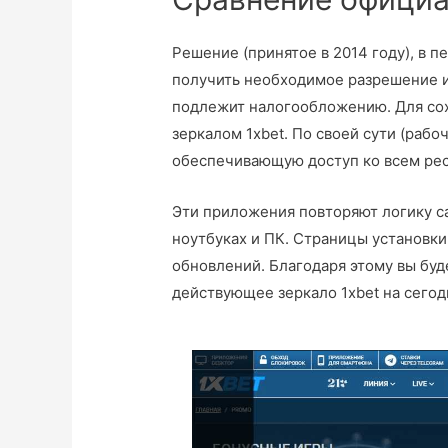
Решение (принятое в 2014 году), в 
получить необходимое разрешение и 
подлежит налогообложению. Для со
зеркалом 1xbet. По своей сути (рабо
обеспечивающую доступ ко всем рес
Эти приложения повторяют логику с
ноутбуках и ПК. Страницы установки
обновлений. Благодаря этому вы буде
действующее зеркало 1xbet на сегод