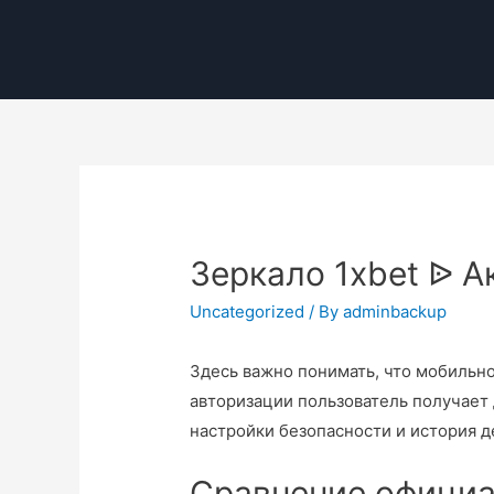
Зеркало 1xbet ᐉ А
Uncategorized
/ By
adminbackup
Здесь важно понимать, что мобильн
авторизации пользователь получает 
настройки безопасности и история д
Сравнение официа