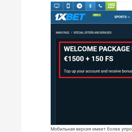
Мобильная версия имеет более упро