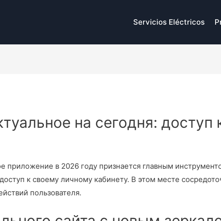
Servicios Eléctricos
P
ктуальное на сегодня: доступ 
ое приложение в 2026 году признается главным инструмент
доступ к своему личному кабинету. В этом месте сосредот
ействий пользователя.
льного сайта с новым зеркало