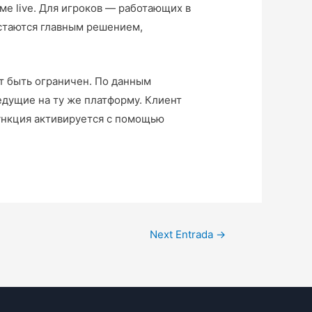
ме live. Для игроков — работающих в
остаются главным решением,
т быть ограничен. По данным
едущие на ту же платформу. Клиент
Функция активируется с помощью
Next Entrada
→