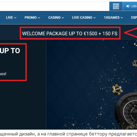
щенный дизайн, а на главной странице беттору предлагает