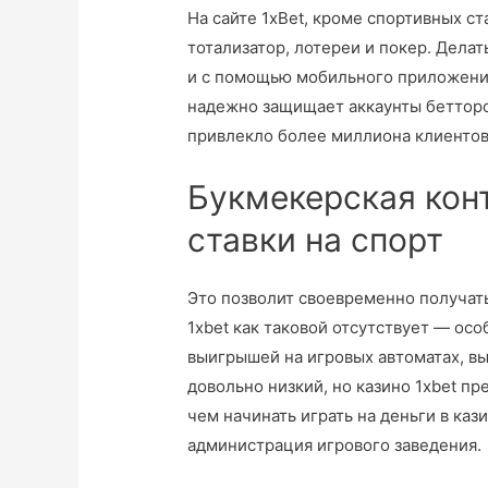
На сайте 1xBet, кроме спортивных с
тотализатор, лотереи и покер. Дела
и с помощью мобильного приложения
надежно защищает аккаунты бетторов
привлекло более миллиона клиентов,
Букмекерская конт
ставки на спорт
Это позволит своевременно получат
1xbet как таковой отсутствует — ос
выигрышей на игровых автоматах, в
довольно низкий, но казино 1xbet пр
чем начинать играть на деньги в ка
администрация игрового заведения.