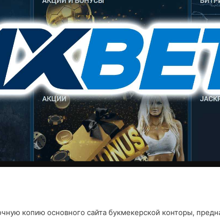
точную копию основного сайта букмекерской конторы, предн