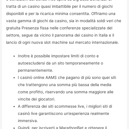
tratta di un casino quasi imbattibile per il numero di giochi
disponibili e per la ricarica minima consentita. Offriamo una
vasta gamma di giochi da casino, sia in modalità soldi veri che
gratuita Presenza fissa nelle conferenze specializzate del
settore, segue da vicino il panorama dei casino in Italia e il
lancio di ogni nuova slot machine sul mercato internazionale.
Inoltre è possibile impostare limiti di conto e
autoescludersi da un sito temporaneamente o
permanentemente.
I casinò online AAMS che pagano di più sono quei siti
che trattengono una somma più bassa della media
come profitto, riservando una somma maggiore alle
vincite dei giocatori.
A differenza dei siti scommesse live, i migliori siti di
casinò live garantiscono un’esperienza realmente
immersiva.
Quindi, per iscriverti a MarathonBet e ottenere il