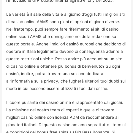
l’Innovazione di Prodotto Interna agli EGR Italy del 2025.
La varietà è il sale della vita e al giorno d’oggi tutti i migliori siti
di casinò online AAMS sono pieni di opzioni di gioco diverse.
Nel frattempo, puoi sempre fare riferimento ai siti di casinò
online sicuri AAMS che consigliamo noi della redazione su
questo portale. Anche i migliori casinò europei che decidono di
operare in Italia legalmente devono di conseguenza aderire a
queste restrizioni uniche. Posso aprire più account su un sito
di casino online e ottenere più bonus di benvenuto? Su ogni
casinò, inoltre, potrai trovare una sezione dedicata
all’informativa sulla privacy, che fugherà ulteriori tuoi dubbi sul
modo in cui possono essere utilizzati i tuoi dati online.
Il cuore pulsante dei casinò online è rappresentato dai giochi.
La missione del nostro team di esperti è quella di trovare i
migliori casinò online con licenza ADM da raccomandare ai
giocatori italiani. Di questo casino amiamo soprattutto i termini
e condizioni dei bonus free spins su Big Bass Bonanza. Si