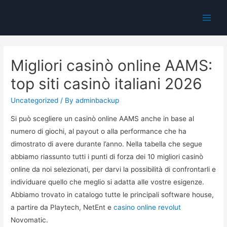
Main
Men
Migliori casinò online AAMS:
top siti casinò italiani 2026
Uncategorized
/ By
adminbackup
Si può scegliere un casinò online AAMS anche in base al
numero di giochi, al payout o alla performance che ha
dimostrato di avere durante l’anno. Nella tabella che segue
abbiamo riassunto tutti i punti di forza dei 10 migliori casinò
online da noi selezionati, per darvi la possibilità di confrontarli e
individuare quello che meglio si adatta alle vostre esigenze.
Abbiamo trovato in catalogo tutte le principali software house,
a partire da Playtech, NetEnt e
casino online revolut
Novomatic.