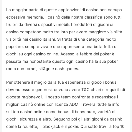
La maggior parte di queste applicazioni di casino non occupa
eccessiva memoria. I casinò della nostra classifica sono tutti
fruibili da diversi dispositivi mobili. I produttori di giochi di
casino competono molto tra loro per avere maggiore visibilità
visibilità nei casino italiani. Si tratta di una categoria molto
popolare, sempre viva e che rappresenta una bella fetta di
giochi su ogni casino online. Adesso la febbre del poker è
passata ma nonostante questo ogni casino ha la sua poker
room con tornei, sit&go e cash games.
Per ottenere il meglio dalla tua esperienza di gioco i bonus
devono essere generosi, devono avere T&C chiari e requisiti di
giocata ragionevoli. Il nostro team confronta e recensisce i
migliori casinò online con licenza ADM. Troverai tutte le info
sui top casinò online come bonus di benvenuto, varietà di
giochi, sicurezza e altro. Seguono poi gli altri giochi da casinò
come la roulette, il blackjack e il poker. Qui sotto trovi la top 10