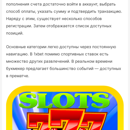
пополнения счета достаточно войти в аккаунт, выбрать
способ оплаты, указать сумму и подтвердить транзакцию.
Наряду с этим, существует несколько способов
регистрации. Затем отображается список доступных
позиций.
Основные категории легко доступны через постоянную
навигацию. В 1xbet помимо спортивных ставок есть
множество других развлечений. В реальном времени
букмекер предлагает большинство событий — доступных
в прематче.