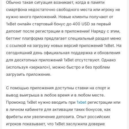
Обычно такая ситуация возникает, когда в памяти
смартфона недостаточно свободного места или игроку не
нужно много приложений. Новые клиенты получают от
1xBet онлайн стартовый бонус до 400 USD за первый
депозит после регистрации в приложении! Наряду с этим,
беттинг платформа предлагает специальный раздел меню
с ссылкой на загрузку новых версий приложений 1xBet. На
сегодняшний день официальная поддержка и обновления
для десктопных приложений 1xBet отсутствуют. Однако
(используя «зеркало»), можно быстро и без проблем
загрузить приложение.
С помощью приложения доступны ставки на спорт и
вывод выигрыша в любое время и в любом месте.
Промокод 1xBet нужно вводить при
1xbet
регистрации или
в личном кабинете для активации таких бонусов, как
фрибеты или увеличение депозита. Опыт российских
игроков показывает, что 1xBet заслужила доверие