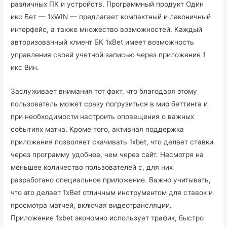
различных ПК и устройств. Программный продукт Один
икс Бет — 1xWIN — предлагает компактный и лаконичный
интерфейс, а также множество возможностей.
Каждый
авторизованный клиент БК 1xBet имеет возможность
управления своей учетной записью через приложение 1
икс Вин.
Заслуживает внимания тот факт, что благодаря этому
пользователь может сразу погрузиться в мир беттинга и
при необходимости настроить оповещения о важных
событиях матча. Кроме того, активная поддержка
приложения позволяет скачивать 1xbet, что делает ставки
через программу удобнее, чем через сайт. Несмотря на
меньшее количество пользователей с, для них
разработано специальное приложение. Важно учитывать,
что это делает 1xBet отличным инструментом для ставок и
просмотра матчей, включая видеотрансляции.
Приложение 1xbet экономно использует трафик, быстро