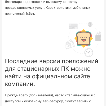
благодаря надежности и высокому качеству
предоставляемых услуг. Характеристики мобильных
приложений 1хБет.
Последние версии приложений
для стационарных ПК можно
найти на официальном сайте
компании.
Прежде всего (пользователи), часто сталкивающиеся с
доступом к основному веб-ресурсу, смогут забыть о