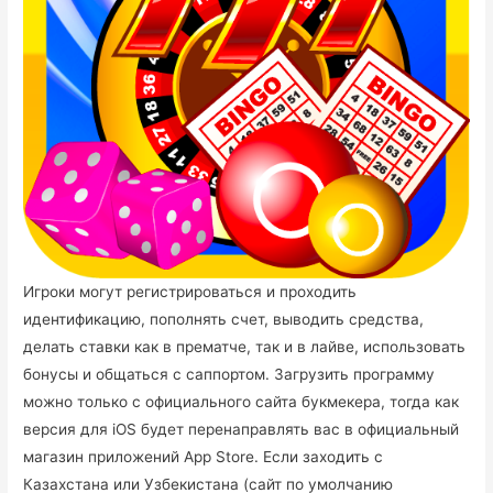
Игроки могут регистрироваться и проходить
идентификацию, пополнять счет, выводить средства,
делать ставки как в прематче, так и в лайве, использовать
бонусы и общаться с саппортом. Загрузить программу
можно только с официального сайта букмекера, тогда как
версия для iOS будет перенаправлять вас в официальный
магазин приложений App Store. Если заходить с
Казахстана или Узбекистана (сайт по умолчанию