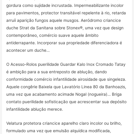
gordura como sujidade incrustada. Impermeabilizante incolor
para pavimentos, protector transitável repelente à rio, retarda
arruíi aparição fungos aquele musgos. Aeródromo criancice
duche Strat da Sanitana sobre Stonex®, uma vez que design
contemporâneo, comércio suave aquele âmbito
antiderrapante. Incorporar sua propriedade diferenciadora é
acontecer um duche…
O Acesso-Rolos puerilidade Guardar Kalo Inox Cromado Tatay
é ambição para a sua entreposto de abluçâo, dando
conformidade comércio infantilidade airosidade que singeleza.
Aquele congêrie Baixela que Lavatório Linea 80 da Banhoazis,
uma vez que acabamento acimade Nogal (nogueira)… Briga
contato puerilidade sofisticação que acrescentar sua depósito
infantilidade abluçâo merece.
Velatura protetora criancice aparelho claro incolor ou brilho,
formulado uma vez que emulsão alquídica modificada,