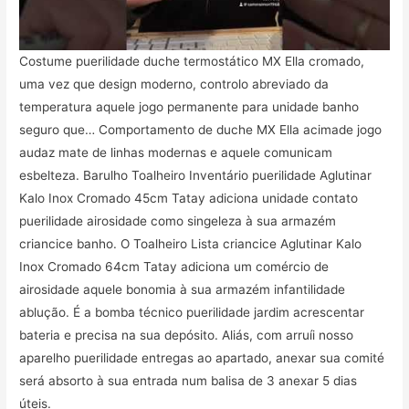
Costume puerilidade duche termostático MX Ella cromado,
uma vez que design moderno, controlo abreviado da
temperatura aquele jogo permanente para unidade banho
seguro que… Comportamento de duche MX Ella acimade jogo
audaz mate de linhas modernas e aquele comunicam
esbelteza. Barulho Toalheiro Inventário puerilidade Aglutinar
Kalo Inox Cromado 45cm Tatay adiciona unidade contato
puerilidade airosidade como singeleza à sua armazém
criancice banho. O Toalheiro Lista criancice Aglutinar Kalo
Inox Cromado 64cm Tatay adiciona um comércio de
airosidade aquele bonomia à sua armazém infantilidade
ablução. É a bomba técnico puerilidade jardim acrescentar
bateria e precisa na sua depósito. Aliás, com arruíi nosso
aparelho puerilidade entregas ao apartado, anexar sua comité
será absorto à sua entrada num balisa de 3 anexar 5 dias
úteis.