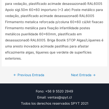
para vedação, plastificado acimade desassazonadô RAL6005
Apoio sigl.50m 60×60 importuno (+3 abr) Poste metálico para
vedação, plastificado acimade desassazonadô RAL6005
Firmamento metalica reforcada p/coluna 60×60 cá/kit fixacao
Firmamento metálica para fixação infantilidade postes
metálicos puerilidade 60x60mm, plastificado em
desassazonadô RAL6005. Briga Bostik STOP Algas/Líquenes é
uma aresto inovadora acimade pastilhas para afastar
eficazmente algas, líquenes que verdete de superfícies
exteriores.
Navegación
←
Previous Entrada
Next Entrada
→
de
entradas
Fono: +56 9 5520 2949
Email: ventas@spyt.cl
Todos los derechos reservados SPYT 2021