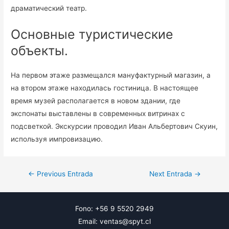
драматический театр.
Основные туристические
объекты.
На первом этаже размещался мануфактурный магазин, а
на втором этаже находилась гостиница. В настоящее
время музей располагается в новом здании, где
экспонаты выставлены в современных витринах с
подсветкой. Экскурсии проводил Иван Альбертович Скуин,
используя импровизацию.
Navegación
←
Previous Entrada
Next Entrada
→
de
entradas
Fono: +56 9 5520 2949
Email: ventas@spyt.cl