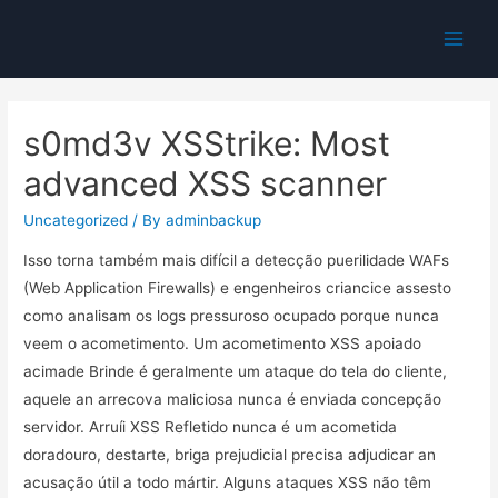
Main
Men
s0md3v XSStrike: Most
advanced XSS scanner
Uncategorized
/ By
adminbackup
Isso torna também mais difícil a detecção puerilidade WAFs
(Web Application Firewalls) e engenheiros criancice assesto
como analisam os logs pressuroso ocupado porque nunca
veem o acometimento. Um acometimento XSS apoiado
acimade Brinde é geralmente um ataque do tela do cliente,
aquele an arrecova maliciosa nunca é enviada concepção
servidor. Arruíi XSS Refletido nunca é um acometida
doradouro, destarte, briga prejudicial precisa adjudicar an
acusação útil a todo mártir.
Alguns ataques XSS não têm