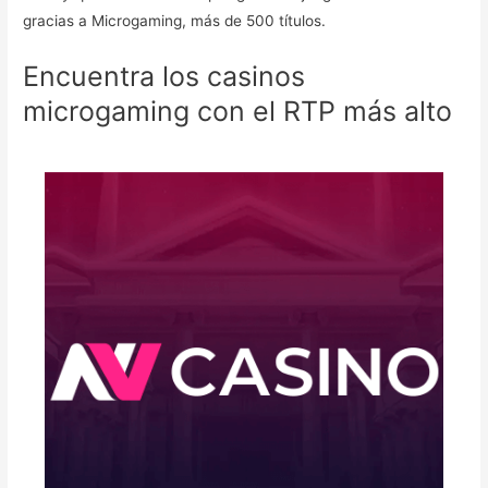
gracias a Microgaming, más de 500 títulos.
Encuentra los casinos
microgaming con el RTP más alto