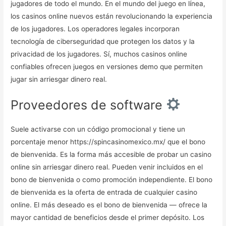
jugadores de todo el mundo. En el mundo del juego en línea,
los casinos online nuevos están revolucionando la experiencia
de los jugadores. Los operadores legales incorporan
tecnología de ciberseguridad que protegen los datos y la
privacidad de los jugadores. Sí, muchos casinos online
confiables ofrecen juegos en versiones demo que permiten
jugar sin arriesgar dinero real.
Proveedores de software
Suele activarse con un código promocional y tiene un
porcentaje menor https://spincasinomexico.mx/ que el bono
de bienvenida. Es la forma más accesible de probar un casino
online sin arriesgar dinero real. Pueden venir incluidos en el
bono de bienvenida o como promoción independiente. El bono
de bienvenida es la oferta de entrada de cualquier casino
online. El más deseado es el bono de bienvenida — ofrece la
mayor cantidad de beneficios desde el primer depósito. Los