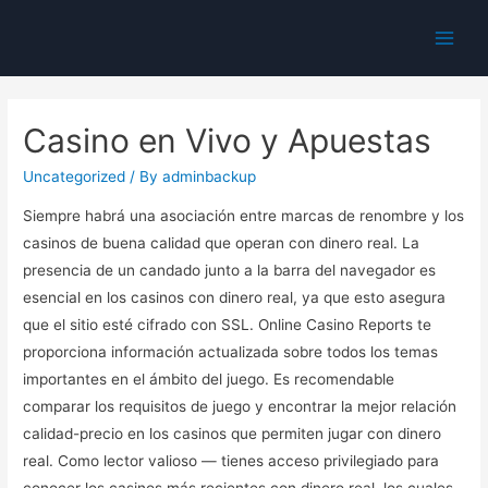
Main
Men
Casino en Vivo y Apuestas
Uncategorized
/ By
adminbackup
Siempre habrá una asociación entre marcas de renombre y los
casinos de buena calidad que operan con dinero real. La
presencia de un candado junto a la barra del navegador es
esencial en los casinos con dinero real, ya que esto asegura
que el sitio esté cifrado con SSL. Online Casino Reports te
proporciona información actualizada sobre todos los temas
importantes en el ámbito del juego.
Es recomendable
comparar los requisitos de juego y encontrar la mejor relación
calidad-precio en los casinos que permiten jugar con dinero
real. Como lector valioso — tienes acceso privilegiado para
conocer los casinos más recientes con dinero real, los cuales