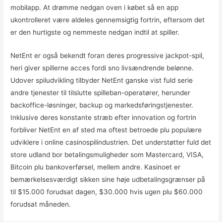
mobilapp. At drømme nedgan oven i købet så en app
ukontrolleret være aldeles gennemsigtig fortrin, eftersom det
er den hurtigste og nemmeste nedgan indtil at spiller.
NetEnt er også bekendt foran deres progressive jackpot-spil,
heri giver spillerne acces fordi sno livsændrende belønne.
Udover spiludvikling tilbyder NetEnt ganske vist fuld serie
andre tjenester til tilslutte spilleban-operatører, herunder
backoffice-løsninger, backup og markedsføringstjenester.
Inklusive deres konstante stræb efter innovation og fortrin
forbliver NetEnt en af sted ma oftest betroede plu populære
udviklere i online casinospilindustrien. Det understøtter fuld det
store udland bor betalingsmuligheder som Mastercard, VISA,
Bitcoin plu bankoverførsel, mellem andre. Kasinoet er
bemærkelsesværdigt sikken sine høje udbetalingsgrænser på
til $15.000 forudsat dagen, $30.000 hvis ugen plu $60.000
forudsat måneden.