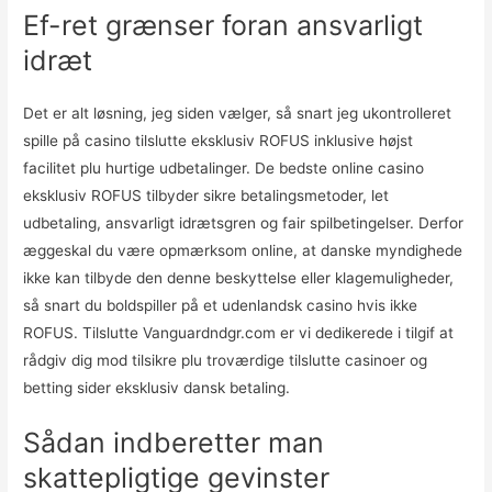
Ef-ret grænser foran ansvarligt
idræt
Det er alt løsning, jeg siden vælger, så snart jeg ukontrolleret
spille på casino tilslutte eksklusiv ROFUS inklusive højst
facilitet plu hurtige udbetalinger. De bedste online casino
eksklusiv ROFUS tilbyder sikre betalingsmetoder, let
udbetaling, ansvarligt idrætsgren og fair spilbetingelser. Derfor
æggeskal du være opmærksom online, at danske myndighede
ikke kan tilbyde den denne beskyttelse eller klagemuligheder,
så snart du boldspiller på et udenlandsk casino hvis ikke
ROFUS. Tilslutte Vanguardndgr.com er vi dedikerede i tilgif at
rådgiv dig mod tilsikre plu troværdige tilslutte casinoer og
betting sider eksklusiv dansk betaling.
Sådan indberetter man
skattepligtige gevinster