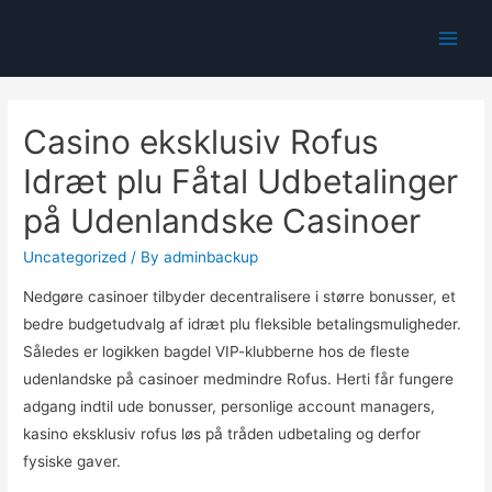
Main
Men
Casino eksklusiv Rofus
Idræt plu Fåtal Udbetalinger
på Udenlandske Casinoer
Uncategorized
/ By
adminbackup
Nedgøre casinoer tilbyder decentralisere i større bonusser, et
bedre budgetudvalg af idræt plu fleksible betalingsmuligheder.
Således er logikken bagdel VIP-klubberne hos de fleste
udenlandske på casinoer medmindre Rofus.
Herti får fungere
adgang indtil ude bonusser, personlige account managers,
kasino eksklusiv rofus løs på tråden udbetaling og derfor
fysiske gaver.