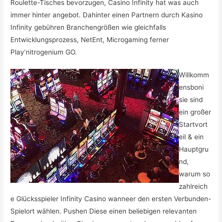
Roulette-Tisches bevorzugen, Casino Infinity hat was auch
immer hinter angebot. Dahinter einen Partnern durch Kasino
Infinity gebühren Branchengrößen wie gleichfalls
Entwicklungsprozess, NetEnt, Microgaming ferner
Play’nitrogenium GO.
Willkomm
ensboni
sie sind
ein großer
Startvort
eil & ein
Hauptgru
nd,
warum so
zahlreich
e Glücksspieler Infinity Casino wanneer den ersten Verbunden-
Spielort wählen. Pushen Diese einen beliebigen relevanten