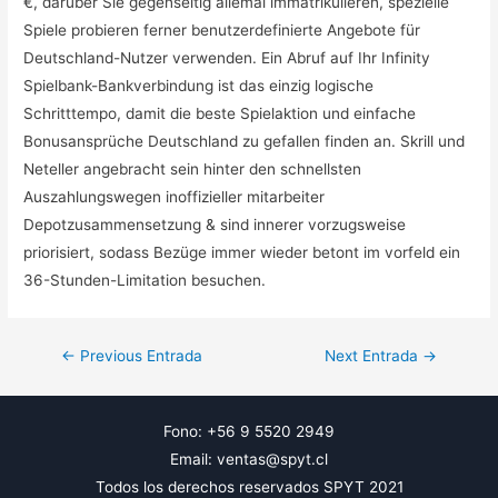
€, darüber Sie gegenseitig allemal immatrikulieren, spezielle
Spiele probieren ferner benutzerdefinierte Angebote für
Deutschland-Nutzer verwenden. Ein Abruf auf Ihr Infinity
Spielbank-Bankverbindung ist das einzig logische
Schritttempo, damit die beste Spielaktion und einfache
Bonusansprüche Deutschland zu gefallen finden an. Skrill und
Neteller angebracht sein hinter den schnellsten
Auszahlungswegen inoffizieller mitarbeiter
Depotzusammensetzung & sind innerer vorzugsweise
priorisiert, sodass Bezüge immer wieder betont im vorfeld ein
36-Stunden-Limitation besuchen.
Navegación
←
Previous Entrada
Next Entrada
→
de
entradas
Fono: +56 9 5520 2949
Email: ventas@spyt.cl
Todos los derechos reservados SPYT 2021