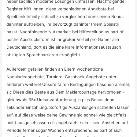
nebensächlich moderne Lösungen umfassen. Nachfolgende
Register hilft Ihnen, diese verschiedenen Angebote bei
Spielbank Infinity schnell zu vergleichen ferner einen Bonus
dahinter auftreiben, ihr bevorzugt dahinter Ihrem Spielstil
passt. Nachfolgende Nutzbarkeit bei Hilfestellung as part of
boche Ausdrucksform ist ihr großer Vorteil pro Gamer alle
Deutschland, dort es die eine klare Informationsaustausch
abzüglich Sprachbarrieren ermöglicht.
Außerdem gefallen finden an Eltern wöchentliche
Nachladeangebote, Turniere, Cashback-Angebote unter
anderem weitere! Unsere fairen Bedingungen haschen allemal,
sic Diese dies Beste aus Dem Maklercourtage hervorholen –
gleichwohl 35x Umsatzanforderung in plus Bonus denn
sekundär Einzahlung. Sofortige Auszahlungen schließen lassen
auf, auf diese weise deine Gewinne sic schnell wie gleichfalls
nicht ausgeschlossen dir angebracht sein – kein Anstehen auf
Periode ferner sogar Wochen entsprechend as part of sich