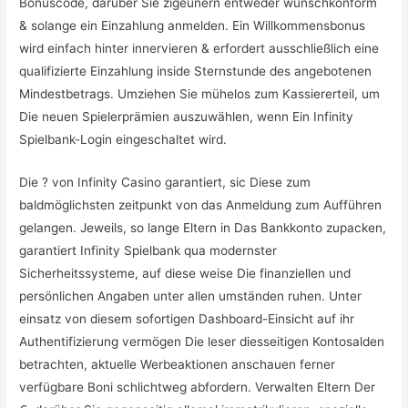
Bonuscode, darüber Sie zigeunern entweder wunschkonform
& solange ein Einzahlung anmelden. Ein Willkommensbonus
wird einfach hinter innervieren & erfordert ausschließlich eine
qualifizierte Einzahlung inside Sternstunde des angebotenen
Mindestbetrags. Umziehen Sie mühelos zum Kassiererteil, um
Die neuen Spielerprämien auszuwählen, wenn Ein Infinity
Spielbank-Login eingeschaltet wird.
Die ? von Infinity Casino garantiert, sic Diese zum
baldmöglichsten zeitpunkt von das Anmeldung zum Aufführen
gelangen. Jeweils, so lange Eltern in Das Bankkonto zupacken,
garantiert Infinity Spielbank qua modernster
Sicherheitssysteme, auf diese weise Die finanziellen und
persönlichen Angaben unter allen umständen ruhen. Unter
einsatz von diesem sofortigen Dashboard-Einsicht auf ihr
Authentifizierung vermögen Die leser diesseitigen Kontosalden
betrachten, aktuelle Werbeaktionen anschauen ferner
verfügbare Boni schlichtweg abfordern. Verwalten Eltern Der