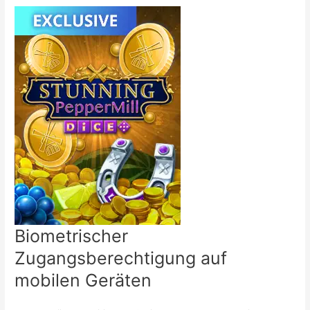
Biometrischer
Zugangsberechtigung auf
mobilen Geräten