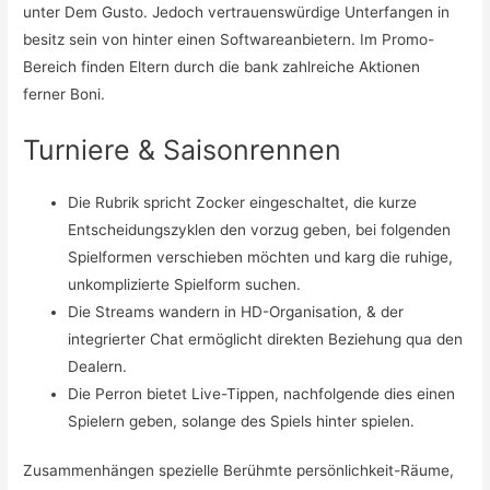
unter Dem Gusto. Jedoch vertrauenswürdige Unterfangen in
besitz sein von hinter einen Softwareanbietern. Im Promo-
Bereich finden Eltern durch die bank zahlreiche Aktionen
ferner Boni.
Turniere & Saisonrennen
Die Rubrik spricht Zocker eingeschaltet, die kurze
Entscheidungszyklen den vorzug geben, bei folgenden
Spielformen verschieben möchten und karg die ruhige,
unkomplizierte Spielform suchen.
Die Streams wandern in HD-Organisation, & der
integrierter Chat ermöglicht direkten Beziehung qua den
Dealern.
Die Perron bietet Live-Tippen, nachfolgende dies einen
Spielern geben, solange des Spiels hinter spielen.
Zusammenhängen spezielle Berühmte persönlichkeit-Räume,