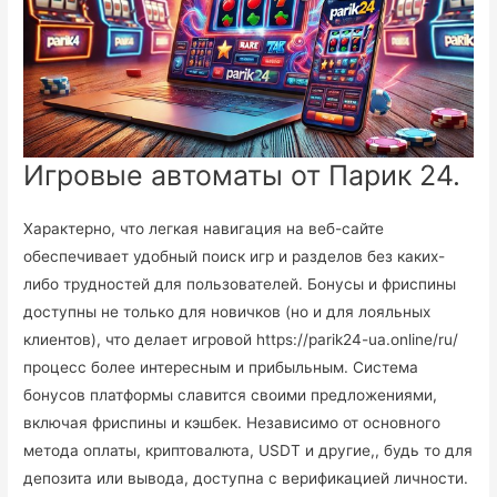
Игровые автоматы от Парик 24.
Характерно, что легкая навигация на веб-сайте
обеспечивает удобный поиск игр и разделов без каких-
либо трудностей для пользователей. Бонусы и фриспины
доступны не только для новичков (но и для лояльных
клиентов), что делает игровой https://parik24-ua.online/ru/
процесс более интересным и прибыльным. Система
бонусов платформы славится своими предложениями,
включая фриспины и кэшбек. Независимо от основного
метода оплаты, криптовалюта, USDT и другие,, будь то для
депозита или вывода, доступна с верификацией личности.