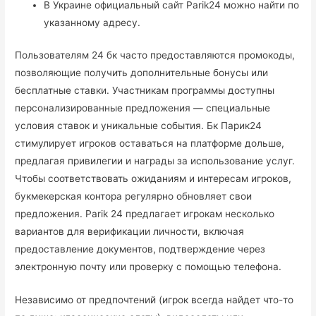
В Украине официальный сайт Parik24 можно найти по
указанному адресу.
Пользователям 24 бк часто предоставляются промокоды,
позволяющие получить дополнительные бонусы или
бесплатные ставки. Участникам программы доступны
персонализированные предложения — специальные
условия ставок и уникальные события. Бк Парик24
стимулирует игроков оставаться на платформе дольше,
предлагая привилегии и награды за использование услуг.
Чтобы соответствовать ожиданиям и интересам игроков,
букмекерская контора регулярно обновляет свои
предложения. Parik 24 предлагает игрокам несколько
вариантов для верификации личности, включая
предоставление документов, подтверждение через
электронную почту или проверку с помощью телефона.
Независимо от предпочтений (игрок всегда найдет что-то