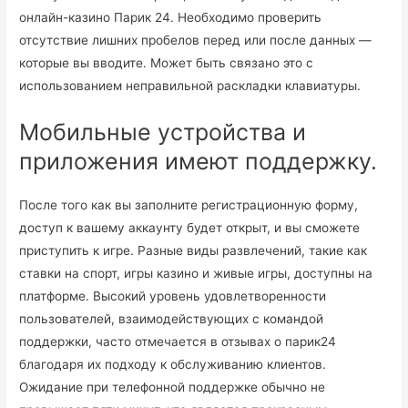
онлайн-казино Парик 24. Необходимо проверить
отсутствие лишних пробелов перед или после данных —
которые вы вводите.
Может быть связано это с
использованием неправильной раскладки клавиатуры.
Мобильные устройства и
приложения имеют поддержку.
После того как вы заполните регистрационную форму,
доступ к вашему аккаунту будет открыт, и вы сможете
приступить к игре. Разные виды развлечений, такие как
ставки на спорт, игры казино и живые игры, доступны на
платформе. Высокий уровень удовлетворенности
пользователей, взаимодействующих с командой
поддержки, часто отмечается в отзывах о парик24
благодаря их подходу к обслуживанию клиентов.
Ожидание при телефонной поддержке обычно не