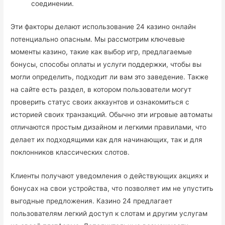
соединении.
Эти факторы делают использование 24 казино онлайн
потенциально опасным. Мы рассмотрим ключевые
моменты казино, такие как выбор игр, предлагаемые
бонусы, способы оплаты и услуги поддержки, чтобы вы
могли определить, подходит ли вам это заведение. Также
на сайте есть раздел, в котором пользователи могут
проверить статус своих аккаунтов и ознакомиться с
историей своих транзакций. Обычно эти игровые автоматы
отличаются простым дизайном и легкими правилами, что
делает их подходящими как для начинающих, так и для
поклонников классических слотов.
Клиенты получают уведомления о действующих акциях и
бонусах на свои устройства, что позволяет им не упустить
выгодные предложения. Казино 24 предлагает
пользователям легкий доступ к слотам и другим услугам