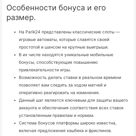
Особенности бонуса и его
размер.
На Parik24 представлены классические слоты —
игровые автоматы, которые славятся своей
простотой и шансом на крупные выигрыши.
В их числе находятся уникальные мобильные
бонусы, способствующие повышению
привлекательности игры.
Возможность делать ставки в реальном времени
позволяет вам следить за ходом матчей и
оперативно реагировать на изменения.
Данный шаг является ключевым для защиты вашего
аккаунта и обеспечения соответствия всех ставок
установленным правилам и нормам.
Система бонусов платформы широко известна,
включая предложения кэшбека и фриспинов.