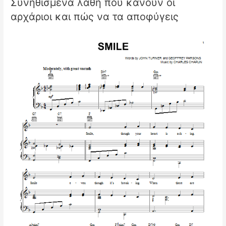
Συνηθισμένα λάθη που κάνουν οι
αρχάριοι και πώς να τα αποφύγεις