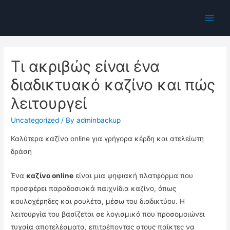
Main
Men
Τι ακριβώς είναι ένα
διαδικτυακό καζίνο και πώς
λειτουργεί
Uncategorized
/ By
adminbackup
Καλύτερα καζίνο online για γρήγορα κέρδη και ατελείωτη
δράση
Ένα
καζίνο online
είναι μια ψηφιακή πλατφόρμα που
προσφέρει παραδοσιακά παιχνίδια καζίνο, όπως
κουλοχέρηδες και ρουλέτα, μέσω του διαδικτύου. Η
λειτουργία του βασίζεται σε λογισμικό που προσομοιώνει
τυχαία αποτελέσματα, επιτρέποντας στους παίκτες να