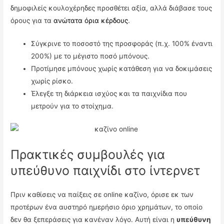
δημοφιλείς κουλοχέρηδες προσθέτει αξία, αλλά διάβασε τους
όρους για τα
ανώτατα όρια κέρδους
.
Σύγκρινε το ποσοστό της προσφοράς (π.χ. 100% έναντι
200%) με το μέγιστο ποσό μπόνους.
Προτίμησε μπόνους χωρίς κατάθεση για να δοκιμάσεις
χωρίς ρίσκο.
Έλεγξε τη διάρκεια ισχύος και τα παιχνίδια που
μετρούν για το στοίχημα.
Πρακτικές συμβουλές για
υπεύθυνο παιχνίδι στο ίντερνετ
Πριν καθίσεις να παίξεις σε online καζίνο, όρισε εκ των
προτέρων ένα αυστηρό ημερήσιο όριο χρημάτων, το οποίο
δεν θα ξεπεράσεις για κανέναν λόγο. Αυτή είναι η
υπεύθυνη