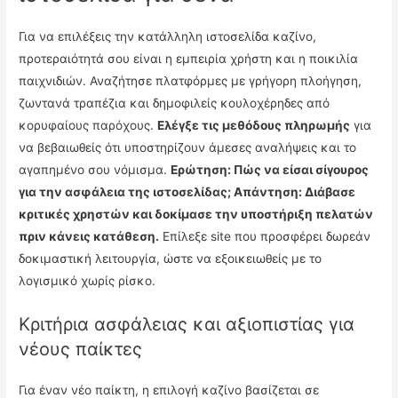
Για να επιλέξεις την κατάλληλη ιστοσελίδα καζίνο,
προτεραιότητά σου είναι η εμπειρία χρήστη και η ποικιλία
παιχνιδιών. Αναζήτησε πλατφόρμες με γρήγορη πλοήγηση,
ζωντανά τραπέζια και δημοφιλείς κουλοχέρηδες από
κορυφαίους παρόχους.
Ελέγξε τις μεθόδους πληρωμής
για
να βεβαιωθείς ότι υποστηρίζουν άμεσες αναλήψεις και το
αγαπημένο σου νόμισμα.
Ερώτηση: Πώς να είσαι σίγουρος
για την ασφάλεια της ιστοσελίδας; Απάντηση: Διάβασε
κριτικές χρηστών και δοκίμασε την υποστήριξη πελατών
πριν κάνεις κατάθεση.
Επίλεξε site που προσφέρει δωρεάν
δοκιμαστική λειτουργία, ώστε να εξοικειωθείς με το
λογισμικό χωρίς ρίσκο.
Κριτήρια ασφάλειας και αξιοπιστίας για
νέους παίκτες
Για έναν νέο παίκτη, η επιλογή καζίνο βασίζεται σε