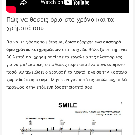
Πώς να θέσεις όρια στο χρόνο και τα
χρήματά σου
Για να μη χάσεις το μέτρημα, όρισε εξαρχής ένα
αυστηρό
όριο χρόνου και χρημάτων
στο παιχνίδι. Βάλε ξυπνητήρι για
30 λεπτά και χρησιμοποίησε τα εργαλεία της πλατφόρμας
για να μπλοκάρεις καταθέσεις πέρα από ένα συγκεκριμένο
ποσό. Αν τελειώσει ο χρόνος ή τα λεφτά, κλείσε την καρτέλα
χωρίς δεύτερη σκέψη. Μην κυνηγάς ποτέ τις απώλειες, απλά
προχώρα στην επόμενη δραστηριότητά σου.