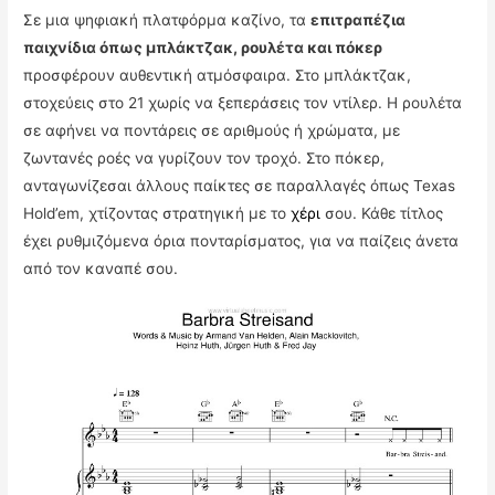
Σε μια ψηφιακή πλατφόρμα καζίνο, τα
επιτραπέζια
παιχνίδια όπως μπλάκτζακ, ρουλέτα και πόκερ
προσφέρουν αυθεντική ατμόσφαιρα. Στο μπλάκτζακ,
στοχεύεις στο 21 χωρίς να ξεπεράσεις τον ντίλερ. Η ρουλέτα
σε αφήνει να ποντάρεις σε αριθμούς ή χρώματα, με
ζωντανές ροές να γυρίζουν τον τροχό. Στο πόκερ,
ανταγωνίζεσαι άλλους παίκτες σε παραλλαγές όπως Texas
Hold’em, χτίζοντας στρατηγική με το
χέρι
σου. Κάθε τίτλος
έχει ρυθμιζόμενα όρια πονταρίσματος, για να παίζεις άνετα
από τον καναπέ σου.