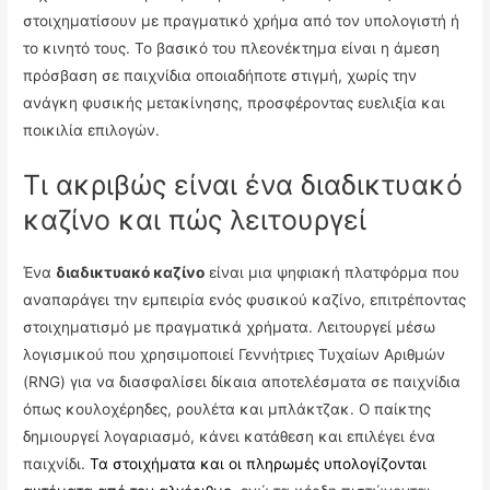
στοιχηματίσουν με πραγματικό χρήμα από τον υπολογιστή ή
το κινητό τους. Το βασικό του πλεονέκτημα είναι η άμεση
πρόσβαση σε παιχνίδια οποιαδήποτε στιγμή, χωρίς την
ανάγκη φυσικής μετακίνησης, προσφέροντας ευελιξία και
ποικιλία επιλογών.
Τι ακριβώς είναι ένα διαδικτυακό
καζίνο και πώς λειτουργεί
Ένα
διαδικτυακό καζίνο
είναι μια ψηφιακή πλατφόρμα που
αναπαράγει την εμπειρία ενός φυσικού καζίνο, επιτρέποντας
στοιχηματισμό με πραγματικά χρήματα. Λειτουργεί μέσω
λογισμικού που χρησιμοποιεί Γεννήτριες Τυχαίων Αριθμών
(RNG) για να διασφαλίσει δίκαια αποτελέσματα σε παιχνίδια
όπως κουλοχέρηδες, ρουλέτα και μπλάκτζακ. Ο παίκτης
δημιουργεί λογαριασμό, κάνει κατάθεση και επιλέγει ένα
παιχνίδι.
Τα στοιχήματα και οι πληρωμές υπολογίζονται