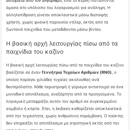
αυτόματα από τον αλγόριθμο
, ενώ τα κέρδη πιστώνονται
άμεσα στο υπόλοιπο του λογαριασμού για ανάληψη. Η
αλληλεπίδραση γίνεται αποκλειστικά μέσω διεπαφής
χρήστη, χωρίς φυσική παρουσία ντίλερ, εκτός από τα
ζωντανά παιχνίδια που μεταδίδονται μέσω βίντεο.
Η βασική αρχή λειτουργίας πίσω από τα
παιχνίδια του καζίνο
Η βασική αρχή λειτουργίας πίσω από τα παιχνίδια του καζίνο
βασίζεται σε έναν
Γεννήτρια Τυχαίων Αριθμών (RNG)
, ο
οποίος παράγει χιλιάδες τυχαίες ακολουθίες ανά
δευτερόλεπτο. Κάθε περιστροφή ή γύρισμα αντιστοιχεί σε ένα
μοναδικό αποτέλεσμα, ανεξάρτητο από τα προηγούμενα. Το
λογισμικό μεταφράζει αυτόν τον αριθμό σε συγκεκριμένο
σύμβολο ή κάρτα. Έτσι, η έκβαση καθορίζεται αποκλειστικά
από την τυχαιότητα, χωρίς ανθρώπινη παρέμβαση. Ο παίκτης
δεν επηρεάζει το αποτέλεσμα με στρατηγική εκτός από την