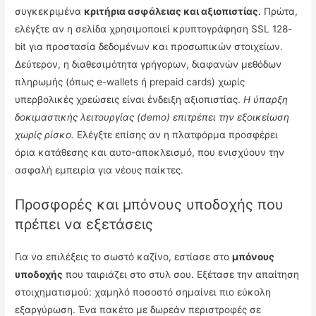
συγκεκριμένα
κριτήρια ασφάλειας και αξιοπιστίας
. Πρώτα,
ελέγξτε αν η σελίδα χρησιμοποιεί κρυπτογράφηση SSL 128-
bit για προστασία δεδομένων και προσωπικών στοιχείων.
Δεύτερον, η διαθεσιμότητα γρήγορων, διαφανών μεθόδων
πληρωμής (όπως e-wallets ή prepaid cards) χωρίς
υπερβολικές χρεώσεις είναι ένδειξη αξιοπιστίας.
Η ύπαρξη
δοκιμαστικής λειτουργίας (demo) επιτρέπει την εξοικείωση
χωρίς ρίσκο.
Ελέγξτε επίσης αν η πλατφόρμα προσφέρει
όρια κατάθεσης και αυτο-αποκλεισμό, που ενισχύουν την
ασφαλή εμπειρία για νέους παίκτες.
Προσφορές και μπόνους υποδοχής που
πρέπει να εξετάσεις
Για να επιλέξεις το σωστό καζίνο, εστίασε στο
μπόνους
υποδοχής
που ταιριάζει στο στυλ σου. Εξέτασε την απαίτηση
στοιχηματισμού: χαμηλό ποσοστό σημαίνει πιο εύκολη
εξαργύρωση. Ένα πακέτο με δωρεάν περιστροφές σε