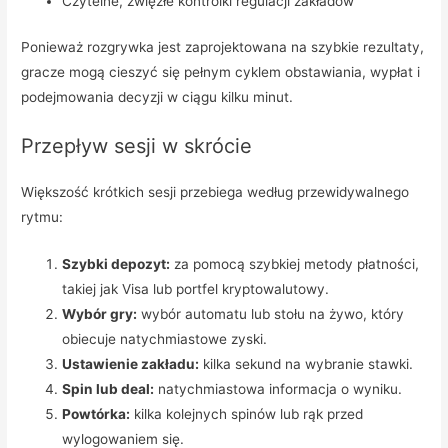
Czytelne, zwięzłe kontrolki regulacji zakładów
Ponieważ rozgrywka jest zaprojektowana na szybkie rezultaty,
gracze mogą cieszyć się pełnym cyklem obstawiania, wypłat i
podejmowania decyzji w ciągu kilku minut.
Przepływ sesji w skrócie
Większość krótkich sesji przebiega według przewidywalnego
rytmu:
Szybki depozyt:
za pomocą szybkiej metody płatności,
takiej jak Visa lub portfel kryptowalutowy.
Wybór gry:
wybór automatu lub stołu na żywo, który
obiecuje natychmiastowe zyski.
Ustawienie zakładu:
kilka sekund na wybranie stawki.
Spin lub deal:
natychmiastowa informacja o wyniku.
Powtórka:
kilka kolejnych spinów lub rąk przed
wylogowaniem się.