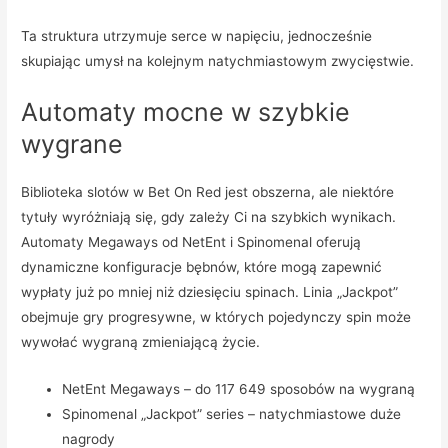
Ta struktura utrzymuje serce w napięciu, jednocześnie
skupiając umysł na kolejnym natychmiastowym zwycięstwie.
Automaty mocne w szybkie
wygrane
Biblioteka slotów w Bet On Red jest obszerna, ale niektóre
tytuły wyróżniają się, gdy zależy Ci na szybkich wynikach.
Automaty Megaways od NetEnt i Spinomenal oferują
dynamiczne konfiguracje bębnów, które mogą zapewnić
wypłaty już po mniej niż dziesięciu spinach. Linia „Jackpot”
obejmuje gry progresywne, w których pojedynczy spin może
wywołać wygraną zmieniającą życie.
NetEnt Megaways – do 117 649 sposobów na wygraną
Spinomenal „Jackpot” series – natychmiastowe duże
nagrody