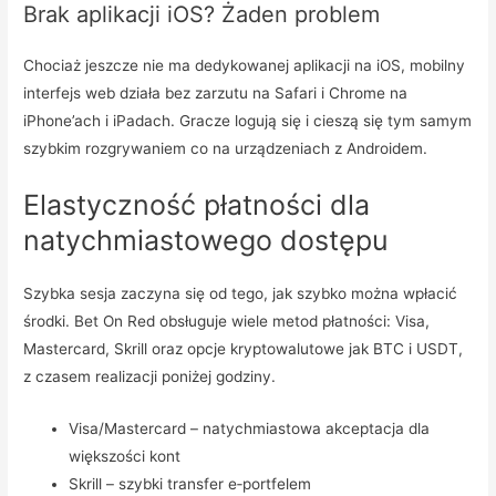
Brak aplikacji iOS? Żaden problem
Chociaż jeszcze nie ma dedykowanej aplikacji na iOS, mobilny
interfejs web działa bez zarzutu na Safari i Chrome na
iPhone’ach i iPadach. Gracze logują się i cieszą się tym samym
szybkim rozgrywaniem co na urządzeniach z Androidem.
Elastyczność płatności dla
natychmiastowego dostępu
Szybka sesja zaczyna się od tego, jak szybko można wpłacić
środki. Bet On Red obsługuje wiele metod płatności: Visa,
Mastercard, Skrill oraz opcje kryptowalutowe jak BTC i USDT,
z czasem realizacji poniżej godziny.
Visa/Mastercard – natychmiastowa akceptacja dla
większości kont
Skrill – szybki transfer e‑portfelem