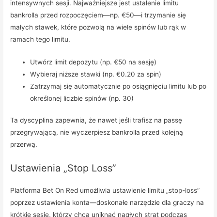
intensywnych sesji. Najważniejsze jest ustalenie limitu
bankrolla przed rozpoczęciem—np. €50—i trzymanie się
małych stawek, które pozwolą na wiele spinów lub rąk w
ramach tego limitu.
Utwórz limit depozytu (np. €50 na sesję)
Wybieraj niższe stawki (np. €0.20 za spin)
Zatrzymaj się automatycznie po osiągnięciu limitu lub po
określonej liczbie spinów (np. 30)
Ta dyscyplina zapewnia, że nawet jeśli trafisz na passę
przegrywającą, nie wyczerpiesz bankrolla przed kolejną
przerwą.
Ustawienia „Stop Loss”
Platforma Bet On Red umożliwia ustawienie limitu „stop-loss”
poprzez ustawienia konta—doskonałe narzędzie dla graczy na
krótkie sesje, którzy chcą uniknąć nagłych strat podczas