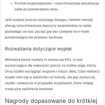
Portfele kryptowalutowe – natychmiastowe aktualizacje
salda po potwierdzeniu bloku
Jeśli szukasz jeszcze szybszego dostępu, niektóre metody
oferują natychmiastowe depozyty bezpośrednio na saldo,
pozwalając od razu zacząć grę bez czekania na e-maile
potwierdzające lub przelewy bankowe.
Rozważania dotyczące wypłat
Minimalna kwota wypłaty to zazwyczaj €50, co jest
wystarczające dla większości graczy na krótkie sesje, którzy
chcą szybko wyciągnąć wygrane i ruszyć dalej. Czas realizacji
wypłat różni się w zależności od metody, ale jest zazwyczaj
szybki—zwłaszcza w przypadku kryptowalut, które omijają
tradycyjne opóźnienia bankowe.
Nagrody dopasowane do krótkiej