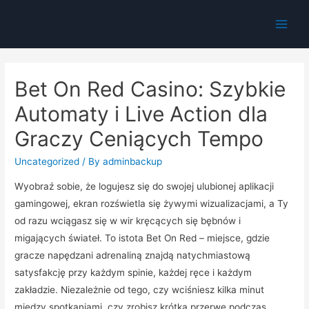
Main
Men
Bet On Red Casino: Szybkie
Automaty i Live Action dla
Graczy Ceniących Tempo
Uncategorized
/ By
adminbackup
Wyobraź sobie, że logujesz się do swojej ulubionej aplikacji
gamingowej, ekran rozświetla się żywymi wizualizacjami, a Ty
od razu wciągasz się w wir kręcących się bębnów i
migających świateł. To istota Bet On Red – miejsce, gdzie
gracze napędzani adrenaliną znajdą natychmiastową
satysfakcję przy każdym spinie, każdej ręce i każdym
zakładzie. Niezależnie od tego, czy wciśniesz kilka minut
między spotkaniami, czy zrobisz krótką przerwę podczas