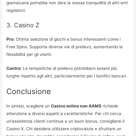
giamaicana potrebbe non dare la stessa tranquillità di altri enti
regolatori.
3. Casino Z
Pro:
Ottima selezione di giochi e bonus interessanti come i
Free Spins. Supporta diverse vie di prelievo, aumentando la
flessibilità per gli utenti.
Contro:
Le tempistiche di prelievo potrebbero essere più
lunghe rispetto agli altri, particolarmente per i bonifici bancari.
Conclusione
In sintesi, scegliere un
Casino online non AAMS
richiede
attenzione a diversi aspetti e caratteristiche. Per chi cerca
un’assistenza clienti continua e un buon bonus, consiglierei il
Casino X. Chi desidera utilizzare criptovalute e sfruttare un